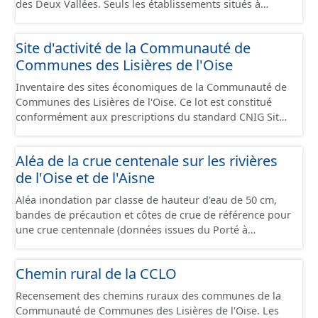
des Deux Vallées. Seuls les établissements situés à
l'intérieur d'un site économique sont téléchargeables au
format GeoPackage et GeoJson et structurés
Site d'activité de la Communauté de
conformément aux prescriptions du standard CNIG Sites
Communes des Lisières de l'Oise
Économiques. Ce lot ne contient pas la référence aux
terrains à vocation économique à ce jour. Il est filtré au-
Inventaire des sites économiques de la Communauté de
delà des prescriptions du CNIG se limitant aux SCI.
Communes des Lisières de l'Oise. Ce lot est constitué
conformément aux prescriptions du standard CNIG Sites
Economiques et fourni au format GeoPackage et
GeoJson.
Aléa de la crue centenale sur les rivières
de l'Oise et de l'Aisne
Aléa inondation par classe de hauteur d'eau de 50 cm,
bandes de précaution et côtes de crue de référence pour
une crue centennale (données issues du Porté à
Connaissance 2025) découpés sur le territoire des
communes du Grand Compiégnois.
Chemin rural de la CCLO
Recensement des chemins ruraux des communes de la
Communauté de Communes des Lisières de l'Oise. Les