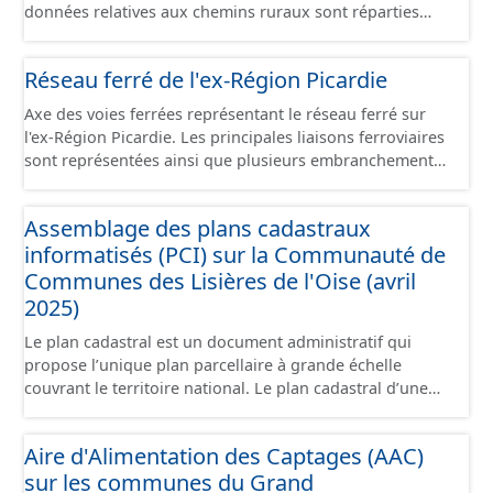
données relatives aux chemins ruraux sont réparties
dans plusieurs jeux de données : - Chemins : le point
d’origine du chemin. - Tronçons : les informations
Réseau ferré de l'ex-Région Picardie
générales du chemin (longueur, largeur, etc.). - Secteurs :
les informations générales du chemin et données
Axe des voies ferrées représentant le réseau ferré sur
relevées sur le terrain. - Éléments : les éléments naturels
l'ex-Région Picardie. Les principales liaisons ferroviaires
relevés sur les chemins (bois, talus, bande enherbée,
sont représentées ainsi que plusieurs embranchements
etc.). - Observations : les observations relevées sur les
particuliers permettant de desservir notamment de
chemins concernant la fauche, l'élagage, le balisage, etc.
grandes zones d'activité. Certaines voies représentées
- Plantations : proposition de plantation de haies (haie
Assemblage des plans cadastraux
sont désaffectées mais sont toujours physiquement
basse, haie mixte, etc.).
informatisés (PCI) sur la Communauté de
présentes sur le terrain.
Communes des Lisières de l'Oise (avril
2025)
Le plan cadastral est un document administratif qui
propose l’unique plan parcellaire à grande échelle
couvrant le territoire national. Le plan cadastral d’une
commune est découpé en sections, elles-mêmes
pouvant être découpées en subdivisions de sections,
Aire d'Alimentation des Captages (AAC)
communément appelées « feuilles de plan ». La parcelle
sur les communes du Grand
est l’unité cadastrale de base. C’est un terrain d’un seul