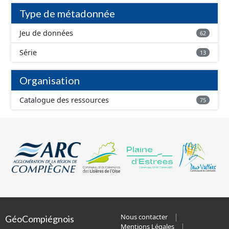
Type de métadonnée
Jeu de données
62
Série
13
Organisation
Catalogue des ressources
75
Nous contacter
GéoCompiégnois
Mentions Légales