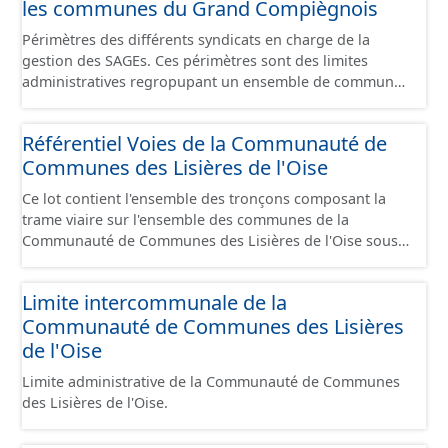
les communes du Grand Compiègnois
Périmètres des différents syndicats en charge de la
gestion des SAGEs. Ces périmètres sont des limites
administratives regropupant un ensemble de communes
et ils diffèrent des périmètres des bassins versants de ce
même SAGEs. Les compétences des syndicats sont
Référentiel Voies de la Communauté de
diverses : - SAGE, - GEMA (Gestion des Milieux
Communes des Lisières de l'Oise
Aquatiques) - Ruissellement. Le ou les périmètres du
syndicat de la Brêche n'est pas inclus dans ce jeu de
Ce lot contient l'ensemble des tronçons composant la
données.
trame viaire sur l'ensemble des communes de la
Communauté de Communes des Lisières de l'Oise sous
la forme de lignes. Un tronçon est un élément constitutif
de la trame viaire. Un tronçon peut-être nommé ou non
Limite intercommunale de la
par un libellé de voie. Un tronçon appartient à une ou
Communauté de Communes des Lisières
deux communes. Un tronçon représente, le plus
souvent, le centre de la chaussée. Les tronçons de voies
de l'Oise
sont topologiques : les extrémités d’un tronçon
Limite administrative de la Communauté de Communes
correspondent à des intersections ou des jonctions, sauf
des Lisières de l'Oise.
dans le cas d'un chevauchement (cf paragraphe suivant).
Les tronçons gèrent les cas de chevauchement grâce à