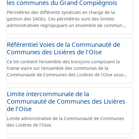
les communes du Grand Compiègnois
Périmètres des différents syndicats en charge de la
gestion des SAGEs. Ces périmètres sont des limites
administratives regropupant un ensemble de communes
et ils diffèrent des périmètres des bassins versants de ce
même SAGEs. Les compétences des syndicats sont
Référentiel Voies de la Communauté de
diverses : - SAGE, - GEMA (Gestion des Milieux
Communes des Lisières de l'Oise
Aquatiques) - Ruissellement. Le ou les périmètres du
syndicat de la Brêche n'est pas inclus dans ce jeu de
Ce lot contient l'ensemble des tronçons composant la
données.
trame viaire sur l'ensemble des communes de la
Communauté de Communes des Lisières de l'Oise sous
la forme de lignes. Un tronçon est un élément constitutif
de la trame viaire. Un tronçon peut-être nommé ou non
Limite intercommunale de la
par un libellé de voie. Un tronçon appartient à une ou
Communauté de Communes des Lisières
deux communes. Un tronçon représente, le plus
souvent, le centre de la chaussée. Les tronçons de voies
de l'Oise
sont topologiques : les extrémités d’un tronçon
Limite administrative de la Communauté de Communes
correspondent à des intersections ou des jonctions, sauf
des Lisières de l'Oise.
dans le cas d'un chevauchement (cf paragraphe suivant).
Les tronçons gèrent les cas de chevauchement grâce à