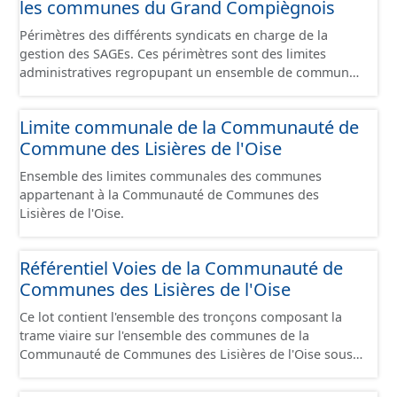
les communes du Grand Compiègnois
Périmètres des différents syndicats en charge de la
gestion des SAGEs. Ces périmètres sont des limites
administratives regropupant un ensemble de communes
et ils diffèrent des périmètres des bassins versants de ce
même SAGEs. Les compétences des syndicats sont
Limite communale de la Communauté de
diverses : - SAGE, - GEMA (Gestion des Milieux
Commune des Lisières de l'Oise
Aquatiques) - Ruissellement. Le ou les périmètres du
syndicat de la Brêche n'est pas inclus dans ce jeu de
Ensemble des limites communales des communes
données.
appartenant à la Communauté de Communes des
Lisières de l'Oise.
Référentiel Voies de la Communauté de
Communes des Lisières de l'Oise
Ce lot contient l'ensemble des tronçons composant la
trame viaire sur l'ensemble des communes de la
Communauté de Communes des Lisières de l'Oise sous
la forme de lignes. Un tronçon est un élément constitutif
de la trame viaire. Un tronçon peut-être nommé ou non