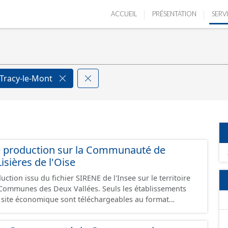
ACCUEIL
PRÉSENTATION
SERV
Tracy-le-Mont
e production sur la Communauté de
ières de l'Oise
ction issu du fichier SIRENE de l'Insee sur le territoire
s Deux Vallées. Seuls les établissements
un site économique sont téléchargeables au format
 et structurés conformément aux prescriptions du
onomiques. Ce lot ne contient pas la référence aux