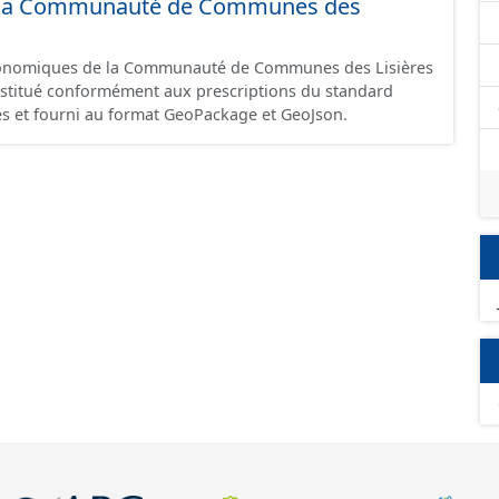
 de la Communauté de Communes des
omique à ce jour. Il est filtré au-delà des prescriptions
 SCI.
économiques de la Communauté de Communes des Lisières
constitué conformément aux prescriptions du standard
s et fourni au format GeoPackage et GeoJson.