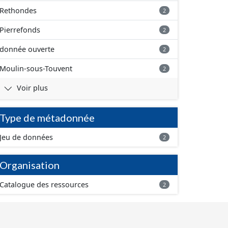
Rethondes
2
Pierrefonds
2
donnée ouverte
2
Moulin-sous-Touvent
2
Voir plus
Type de métadonnée
Jeu de données
2
Organisation
Catalogue des ressources
2