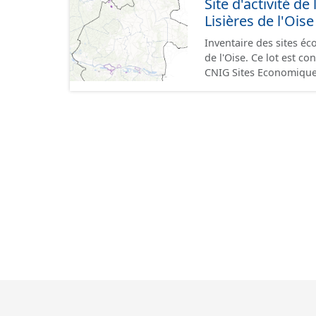
Site d'activité
terrains à vocation écon
Lisières de l'Oise
du CNIG se limitant aux
Inventaire des sites 
de l'Oise. Ce lot est 
CNIG Sites Economique