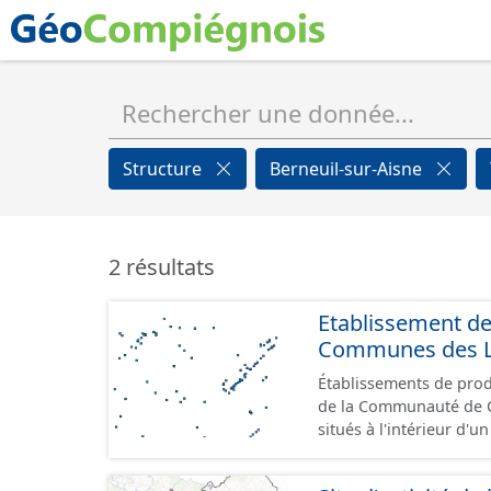
Structure
Berneuil-sur-Aisne
2 résultats
Etablissement d
Communes des Lis
Établissements de produ
de la Communauté de Communes de
situés à l'intérieur d'
GeoPackage et GeoJson
standard CNIG Sites Éc