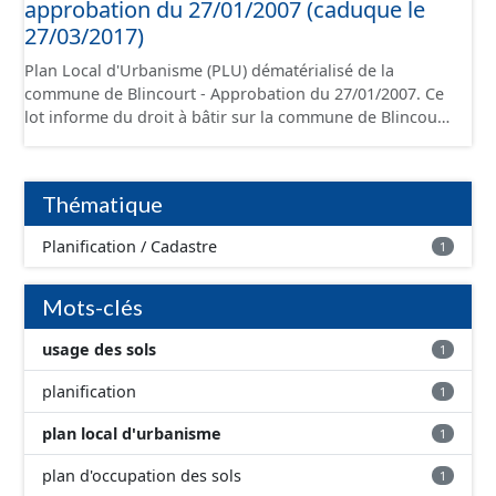
approbation du 27/01/2007 (caduque le
27/03/2017)
Plan Local d'Urbanisme (PLU) dématérialisé de la
commune de Blincourt - Approbation du 27/01/2007. Ce
lot informe du droit à bâtir sur la commune de Blincourt.
Ce PLUi/PLU/POS/CC est numérisé conformément aux
prescriptions nationales du CNIG et contient les pièces
administratives, le rapport de présentation, le PADD, le
Thématique
règlement (à l'exception des plans de zonages), les
annexes, les orientations d'aménagement et les données
Planification / Cadastre
1
géographiques. Malgré l'attention portée à la création
de ces données, il est rappelé que seuls les documents
papier font foi et sont opposables d'un point de vue
Mots-clés
juridique.
usage des sols
1
planification
1
plan local d'urbanisme
1
plan d'occupation des sols
1