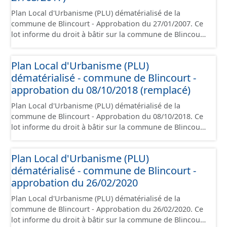
Plan Local d'Urbanisme (PLU) dématérialisé de la
commune de Blincourt - Approbation du 27/01/2007. Ce
lot informe du droit à bâtir sur la commune de Blincourt.
Ce PLUi/PLU/POS/CC est numérisé conformément aux
prescriptions nationales du CNIG et contient les pièces
Plan Local d'Urbanisme (PLU)
administratives, le rapport de présentation, le PADD, le
dématérialisé - commune de Blincourt -
règlement (à l'exception des plans de zonages), les
annexes, les orientations d'aménagement et les données
approbation du 08/10/2018 (remplacé)
géographiques. Malgré l'attention portée à la création
Plan Local d'Urbanisme (PLU) dématérialisé de la
de ces données, il est rappelé que seuls les documents
commune de Blincourt - Approbation du 08/10/2018. Ce
papier font foi et sont opposables d'un point de vue
lot informe du droit à bâtir sur la commune de Blincourt.
juridique.
Ce PLUi/PLU/POS/CC est numérisé conformément aux
prescriptions nationales du CNIG et contient les pièces
Plan Local d'Urbanisme (PLU)
administratives, le rapport de présentation, le PADD, le
dématérialisé - commune de Blincourt -
règlement (à l'exception des plans de zonages), les
annexes, les orientations d'aménagement et les données
approbation du 26/02/2020
géographiques. Malgré l'attention portée à la création
Plan Local d'Urbanisme (PLU) dématérialisé de la
de ces données, il est rappelé que seuls les documents
commune de Blincourt - Approbation du 26/02/2020. Ce
papier font foi et sont opposables d'un point de vue
lot informe du droit à bâtir sur la commune de Blincourt.
juridique.