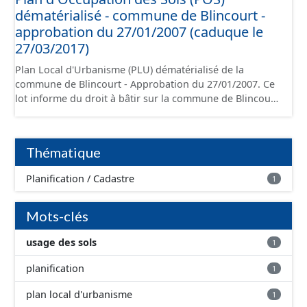
dématérialisé - commune de Blincourt -
approbation du 27/01/2007 (caduque le
27/03/2017)
Plan Local d'Urbanisme (PLU) dématérialisé de la
commune de Blincourt - Approbation du 27/01/2007. Ce
lot informe du droit à bâtir sur la commune de Blincourt.
Ce PLUi/PLU/POS/CC est numérisé conformément aux
prescriptions nationales du CNIG et contient les pièces
administratives, le rapport de présentation, le PADD, le
Thématique
règlement (à l'exception des plans de zonages), les
annexes, les orientations d'aménagement et les données
Planification / Cadastre
1
géographiques. Malgré l'attention portée à la création
de ces données, il est rappelé que seuls les documents
papier font foi et sont opposables d'un point de vue
Mots-clés
juridique.
usage des sols
1
planification
1
plan local d'urbanisme
1