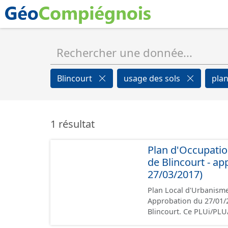
Blincourt
usage des sols
plan
1 résultat
Plan d'Occupatio
de Blincourt - a
27/03/2017)
Plan Local d'Urbanisme
Approbation du 27/01/2007. Ce lot informe du droit à bâtir su
Blincourt. Ce PLUi/PLU/POS/CC est numérisé conformément aux prescriptions
nationales du CNIG et c