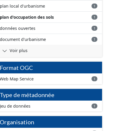
plan local d'urbanisme
1
plan d'occupation des sols
1
données ouvertes
1
document d'urbanisme
1
Voir plus
Format OGC
Web Map Service
1
Type de métadonnée
Jeu de données
1
Organisation