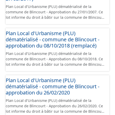
Plan Local d'Urbanisme (PLU) dématérialisé de la
commune de Blincourt - Approbation du 27/01/2007. Ce
lot informe du droit à bâtir sur la commune de Blincourt.
Ce PLUi/PLU/POS/CC est numérisé conformément aux
prescriptions nationales du CNIG et contient les pièces
Plan Local d'Urbanisme (PLU)
administratives, le rapport de présentation, le PADD, le
dématérialisé - commune de Blincourt -
règlement (à l'exception des plans de zonages), les
annexes, les orientations d'aménagement et les données
approbation du 08/10/2018 (remplacé)
géographiques. Malgré l'attention portée à la création
Plan Local d'Urbanisme (PLU) dématérialisé de la
de ces données, il est rappelé que seuls les documents
commune de Blincourt - Approbation du 08/10/2018. Ce
papier font foi et sont opposables d'un point de vue
lot informe du droit à bâtir sur la commune de Blincourt.
juridique.
Ce PLUi/PLU/POS/CC est numérisé conformément aux
prescriptions nationales du CNIG et contient les pièces
Plan Local d'Urbanisme (PLU)
administratives, le rapport de présentation, le PADD, le
dématérialisé - commune de Blincourt -
règlement (à l'exception des plans de zonages), les
annexes, les orientations d'aménagement et les données
approbation du 26/02/2020
géographiques. Malgré l'attention portée à la création
Plan Local d'Urbanisme (PLU) dématérialisé de la
de ces données, il est rappelé que seuls les documents
commune de Blincourt - Approbation du 26/02/2020. Ce
papier font foi et sont opposables d'un point de vue
lot informe du droit à bâtir sur la commune de Blincourt.
juridique.