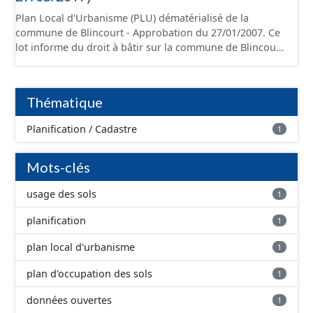
Plan Local d'Urbanisme (PLU) dématérialisé de la
commune de Blincourt - Approbation du 27/01/2007. Ce
lot informe du droit à bâtir sur la commune de Blincourt.
Ce PLUi/PLU/POS/CC est numérisé conformément aux
prescriptions nationales du CNIG et contient les pièces
administratives, le rapport de présentation, le PADD, le
Thématique
règlement (à l'exception des plans de zonages), les
annexes, les orientations d'aménagement et les données
Planification / Cadastre
1
géographiques. Malgré l'attention portée à la création
de ces données, il est rappelé que seuls les documents
papier font foi et sont opposables d'un point de vue
Mots-clés
juridique.
usage des sols
1
planification
1
plan local d'urbanisme
1
plan d'occupation des sols
1
données ouvertes
1