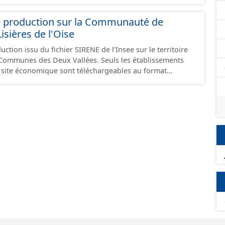
e production sur la Communauté de
ières de l'Oise
ction issu du fichier SIRENE de l'Insee sur le territoire
s Deux Vallées. Seuls les établissements
un site économique sont téléchargeables au format
 et structurés conformément aux prescriptions du
onomiques. Ce lot ne contient pas la référence aux
omique à ce jour. Il est filtré au-delà des prescriptions
 SCI.