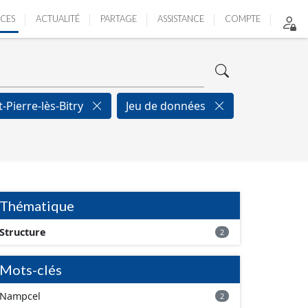
ICES
ACTUALITÉ
PARTAGE
ASSISTANCE
COMPTE
t-Pierre-lès-Bitry
Jeu de données
Thématique
Structure
2
Mots-clés
Nampcel
2