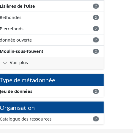
Lisières de l’Oise
2
Rethondes
2
Pierrefonds
2
donnée ouverte
2
Moulin-sous-Touvent
2
Voir plus
Type de métadonnée
Jeu de données
2
Organisation
Catalogue des ressources
2