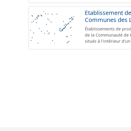
Etablissement d
Communes des Lis
Établissements de produ
de la Communauté de Communes de
situés à l'intérieur d'
GeoPackage et GeoJson
standard CNIG Sites Éc
terrains à vocation écon
du CNIG se limitant aux