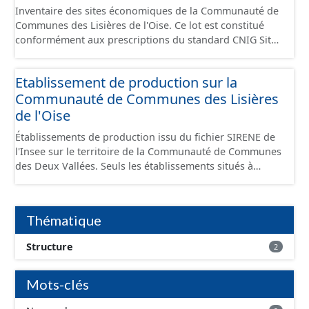
Inventaire des sites économiques de la Communauté de
Communes des Lisières de l'Oise. Ce lot est constitué
conformément aux prescriptions du standard CNIG Sites
Economiques et fourni au format GeoPackage et
GeoJson.
Etablissement de production sur la
Communauté de Communes des Lisières
de l'Oise
Établissements de production issu du fichier SIRENE de
l'Insee sur le territoire de la Communauté de Communes
des Deux Vallées. Seuls les établissements situés à
l'intérieur d'un site économique sont téléchargeables au
format GeoPackage et GeoJson et structurés
conformément aux prescriptions du standard CNIG Sites
Thématique
Économiques. Ce lot ne contient pas la référence aux
terrains à vocation économique à ce jour. Il est filtré au-
Structure
2
delà des prescriptions du CNIG se limitant aux SCI.
Mots-clés