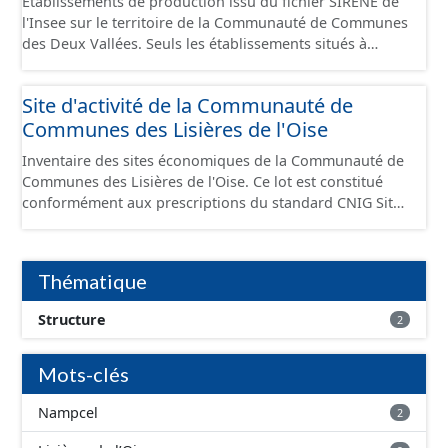
Établissements de production issu du fichier SIRENE de
l'Insee sur le territoire de la Communauté de Communes
des Deux Vallées. Seuls les établissements situés à
l'intérieur d'un site économique sont téléchargeables au
format GeoPackage et GeoJson et structurés
Site d'activité de la Communauté de
conformément aux prescriptions du standard CNIG Sites
Communes des Lisières de l'Oise
Économiques. Ce lot ne contient pas la référence aux
terrains à vocation économique à ce jour. Il est filtré au-
Inventaire des sites économiques de la Communauté de
delà des prescriptions du CNIG se limitant aux SCI.
Communes des Lisières de l'Oise. Ce lot est constitué
conformément aux prescriptions du standard CNIG Sites
Economiques et fourni au format GeoPackage et
GeoJson.
Thématique
Structure
2
Mots-clés
Nampcel
2