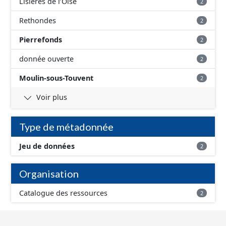
Lisières de l’Oise
2
Rethondes
2
Pierrefonds
2
donnée ouverte
2
Moulin-sous-Touvent
2
Voir plus
Type de métadonnée
Jeu de données
2
Organisation
Catalogue des ressources
2