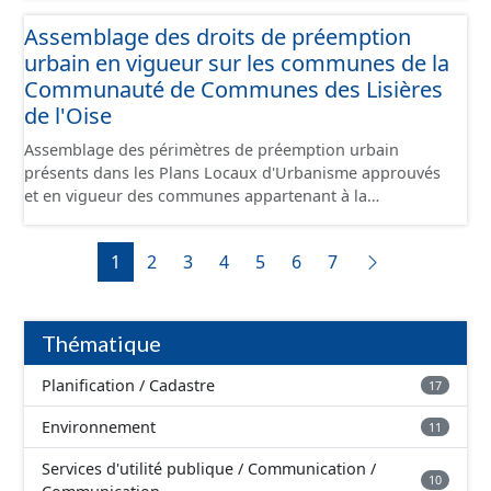
jusque 11,40 mètres de large, pouvant contenir 4 400
Assemblage des droits de préemption
tonnes de marchandises, soit l'équivalent de 220
urbain en vigueur sur les communes de la
camions. Il reliera l’Oise au canal Dunkerque-Escaut, de
Compiègne à Aubencheul-au-Bac (près de Cambrai).
Communauté de Communes des Lisières
de l'Oise
Assemblage des périmètres de préemption urbain
présents dans les Plans Locaux d'Urbanisme approuvés
et en vigueur des communes appartenant à la
Communauté de Communes de la Plaines d'Estrées.
Cette donnée a été numérisé conformément aux
1
2
3
4
5
6
7
prescriptions nationales du CNIG. Malgré l'attention
portée à la création de ces données, il est rappelé que
seuls les documents papiers font foi et sont opposables
d'un point de vue juridique.
Thématique
Planification / Cadastre
17
Environnement
11
Services d'utilité publique / Communication /
10