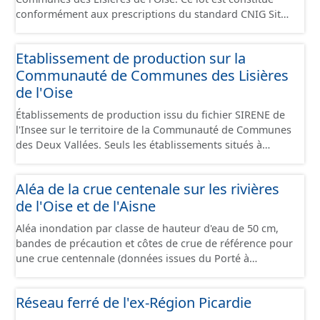
conformément aux prescriptions du standard CNIG Sites
Economiques et fourni au format GeoPackage et
GeoJson.
Etablissement de production sur la
Communauté de Communes des Lisières
de l'Oise
Établissements de production issu du fichier SIRENE de
l'Insee sur le territoire de la Communauté de Communes
des Deux Vallées. Seuls les établissements situés à
l'intérieur d'un site économique sont téléchargeables au
format GeoPackage et GeoJson et structurés
Aléa de la crue centenale sur les rivières
conformément aux prescriptions du standard CNIG Sites
de l'Oise et de l'Aisne
Économiques. Ce lot ne contient pas la référence aux
terrains à vocation économique à ce jour. Il est filtré au-
Aléa inondation par classe de hauteur d'eau de 50 cm,
delà des prescriptions du CNIG se limitant aux SCI.
bandes de précaution et côtes de crue de référence pour
une crue centennale (données issues du Porté à
Connaissance 2025) découpés sur le territoire des
communes du Grand Compiégnois.
Réseau ferré de l'ex-Région Picardie