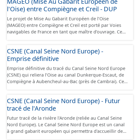
MAGEO (Mise Au Gabarit Européen de
jusque 11,40 mètres de large, pouvant contenir 4 400
d’alimentation du ou des points d'eau (lieu des points de
l'Oise) entre Compiègne et Creil - DUP
tonnes de marchandises, soit l'équivalent de 220
la surface du sol qui contribuent à l’alimentation du
camions. Cette ressource est disponible uniquement sur
captage). Les notions d’« aire d’alimentation » et de «
Le projet de Mise Au Gabarit Européen de l’Oise
la partie du sud CSNE.
bassin d’alimentation » de captages (AAC, BAC) sont ici
(MAGEO) entre Compiègne et Creil est porté par Voies
considérées comme synonymes. Ce jeu de données
navigables de France en tant que maître d’ouvrage. Ce
correspond aux périmètres administratifs des AAC et
projet a pour objectif de garantir un mouillage de 4
aux périmètres des sous-secteurs des aires de Baugy et
mètres (contre 3 mètres aujourd’hui) entre Compiègne et
CSNE (Canal Seine Nord Europe) -
des Hospices.
Creil, afin d’accueillir des convois gabarit européen Vb
Emprise définitive
transportant jusqu’à 4 400 tonnes de marchandises. Ce
projet se situe au débouché sud du canal Seine-Nord
Emprise définitive du tracé du Canal Seine Nord Europe
Europe, maillon central de la liaison fluviale Seine-
(CSNE) qui reliera l’Oise au canal Dunkerque-Escaut, de
Escaut. Il s’étend sur 42 kilomètres de linéaire, depuis le
Compiègne à Aubencheul-au-Bac (près de Cambrai). Ce
pont SNCF de Compiègne jusqu’à l’écluse de Creil, et
canal à grand gabarit européen permettra d'accueillir
traverse 22 communes dans le département de l’Oise.
des bateaux d’une longueur allant jusque 185 mètres et
Cette ressource contient le périmètre de la déclaration
CSNE (Canal Seine Nord Europe) - Futur
jusque 11,40 mètres de large, pouvant contenir 4 400
d'utilité publique (DUP).
tracé de l'Aronde
tonnes de marchandises, soit l'équivalent de 220
camions. Cette ressource est disponible uniquement sur
Futur tracé de la rivière l'Aronde (reliée au Canal Seine
la partie du sud CSNE.
Nord Europe). Le Canal Seine Nord Europe est un canal
à grand gabarit européen qui permettra d'accueillir des
bateaux d’une longueur allant jusque 185 mètres et