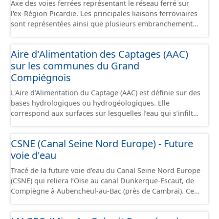
Axe des voies ferrées représentant le réseau ferré sur
l'ex-Région Picardie. Les principales liaisons ferroviaires
sont représentées ainsi que plusieurs embranchements
particuliers permettant de desservir notamment de
grandes zones d'activité. Certaines voies représentées
Aire d'Alimentation des Captages (AAC)
sont désaffectées mais sont toujours physiquement
sur les communes du Grand
présentes sur le terrain.
Compiégnois
L'Aire d’Alimentation du Captage (AAC) est définie sur des
bases hydrologiques ou hydrogéologiques. Elle
correspond aux surfaces sur lesquelles l’eau qui s’infiltre
ou ruisselle participe à l’alimentation de la ressource en
eau dans laquelle se fait le prélèvement. Ainsi, l’AAC
CSNE (Canal Seine Nord Europe) - Future
correspond : - pour un ouvrage de prélèvement destiné
voie d'eau
à l'eau potable en eau superficielle : au sous-bassin
versant situé en amont de la ou des prises d’eau
Tracé de la future voie d'eau du Canal Seine Nord Europe
éventuellement complété par la surface concernée par
(CSNE) qui reliera l’Oise au canal Dunkerque-Escaut, de
l'apport d'eau souterraine externe à ce bassin versant
Compiègne à Aubencheul-au-Bac (près de Cambrai). Ce
(ex: nappe de socle ou nappe d'accompagnement des
canal à grand gabarit européen permettra d'accueillir
cours d'eau), - pour un ouvrage de prélèvement destiné
des bateaux d’une longueur allant jusque 185 mètres et
à l'eau potable en eau souterraine : au bassin