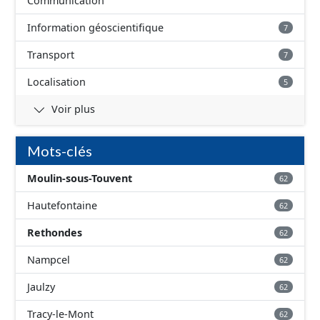
Communication
Information géoscientifique
7
Transport
7
Localisation
5
Voir plus
Mots-clés
Moulin-sous-Touvent
62
Hautefontaine
62
Rethondes
62
Nampcel
62
Jaulzy
62
Tracy-le-Mont
62