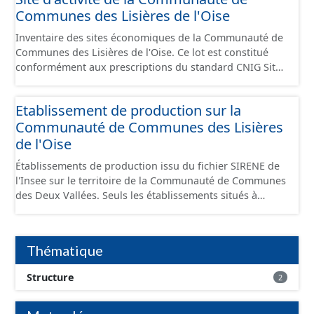
Communes des Lisières de l'Oise
Inventaire des sites économiques de la Communauté de
Communes des Lisières de l'Oise. Ce lot est constitué
conformément aux prescriptions du standard CNIG Sites
Economiques et fourni au format GeoPackage et
GeoJson.
Etablissement de production sur la
Communauté de Communes des Lisières
de l'Oise
Établissements de production issu du fichier SIRENE de
l'Insee sur le territoire de la Communauté de Communes
des Deux Vallées. Seuls les établissements situés à
l'intérieur d'un site économique sont téléchargeables au
format GeoPackage et GeoJson et structurés
conformément aux prescriptions du standard CNIG Sites
Thématique
Économiques. Ce lot ne contient pas la référence aux
terrains à vocation économique à ce jour. Il est filtré au-
Structure
2
delà des prescriptions du CNIG se limitant aux SCI.