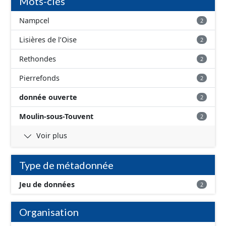
Mots-clés
Nampcel
2
Lisières de l’Oise
2
Rethondes
2
Pierrefonds
2
donnée ouverte
2
Moulin-sous-Touvent
2
Voir plus
Type de métadonnée
Jeu de données
2
Organisation