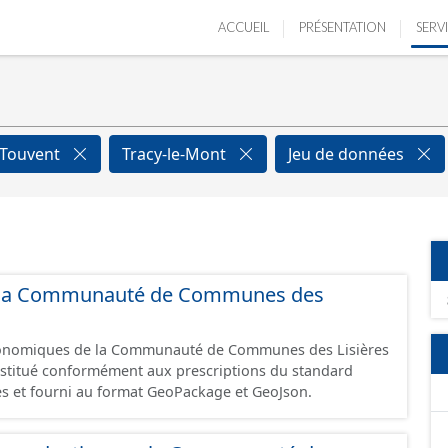
ACCUEIL
PRÉSENTATION
SERV
-Touvent
Tracy-le-Mont
Jeu de données
 de la Communauté de Communes des
économiques de la Communauté de Communes des Lisières
constitué conformément aux prescriptions du standard
s et fourni au format GeoPackage et GeoJson.