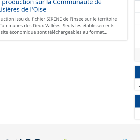
e production sur la Communauté de
ières de l'Oise
ction issu du fichier SIRENE de l'Insee sur le territoire
s Deux Vallées. Seuls les établissements
un site économique sont téléchargeables au format
 et structurés conformément aux prescriptions du
onomiques. Ce lot ne contient pas la référence aux
omique à ce jour. Il est filtré au-delà des prescriptions
 SCI.