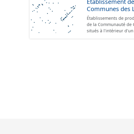
Etablissement d
Communes des Lis
Établissements de produ
de la Communauté de Communes de
situés à l'intérieur d'
GeoPackage et GeoJson
standard CNIG Sites Éc
terrains à vocation écon
du CNIG se limitant aux