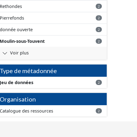
Rethondes
2
Pierrefonds
2
donnée ouverte
2
Moulin-sous-Touvent
2
Voir plus
Type de métadonnée
Jeu de données
2
Organisation
Catalogue des ressources
2