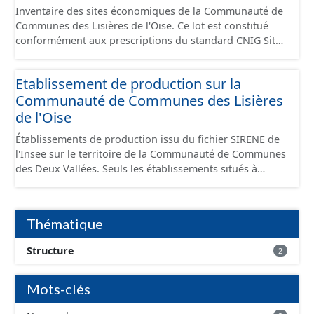
Inventaire des sites économiques de la Communauté de
Communes des Lisières de l'Oise. Ce lot est constitué
conformément aux prescriptions du standard CNIG Sites
Economiques et fourni au format GeoPackage et
GeoJson.
Etablissement de production sur la
Communauté de Communes des Lisières
de l'Oise
Établissements de production issu du fichier SIRENE de
l'Insee sur le territoire de la Communauté de Communes
des Deux Vallées. Seuls les établissements situés à
l'intérieur d'un site économique sont téléchargeables au
format GeoPackage et GeoJson et structurés
conformément aux prescriptions du standard CNIG Sites
Thématique
Économiques. Ce lot ne contient pas la référence aux
terrains à vocation économique à ce jour. Il est filtré au-
Structure
2
delà des prescriptions du CNIG se limitant aux SCI.
Mots-clés