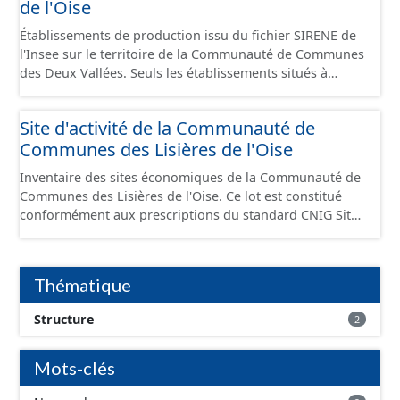
de l'Oise
Établissements de production issu du fichier SIRENE de
l'Insee sur le territoire de la Communauté de Communes
des Deux Vallées. Seuls les établissements situés à
l'intérieur d'un site économique sont téléchargeables au
format GeoPackage et GeoJson et structurés
Site d'activité de la Communauté de
conformément aux prescriptions du standard CNIG Sites
Communes des Lisières de l'Oise
Économiques. Ce lot ne contient pas la référence aux
terrains à vocation économique à ce jour. Il est filtré au-
Inventaire des sites économiques de la Communauté de
delà des prescriptions du CNIG se limitant aux SCI.
Communes des Lisières de l'Oise. Ce lot est constitué
conformément aux prescriptions du standard CNIG Sites
Economiques et fourni au format GeoPackage et
GeoJson.
Thématique
Structure
2
Mots-clés