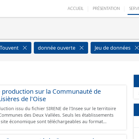
ACCUEIL
PRÉSENTATION
SERV
-Touvent
donnée ouverte
Jeu de données
e production sur la Communauté de
ières de l'Oise
ction issu du fichier SIRENE de l'Insee sur le territoire
s Deux Vallées. Seuls les établissements
un site économique sont téléchargeables au format
 et structurés conformément aux prescriptions du
onomiques. Ce lot ne contient pas la référence aux