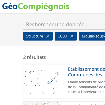
Structure
CCLO
Moulin-sous
2 résultats
Etablissement d
Communes des Lis
Établissements de produ
de la Communauté de Communes de
situés à l'intérieur d'
GeoPackage et GeoJson
standard CNIG Sites Éc