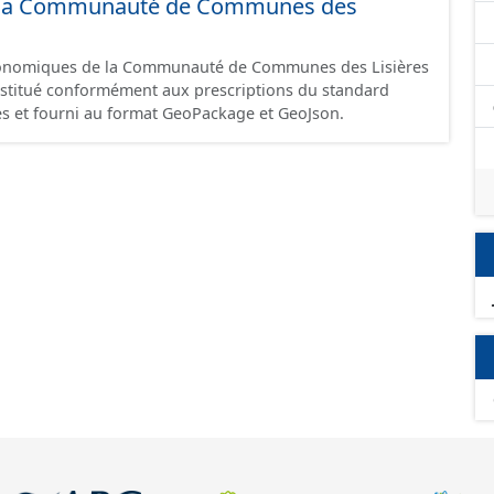
 de la Communauté de Communes des
omique à ce jour. Il est filtré au-delà des prescriptions
 SCI.
économiques de la Communauté de Communes des Lisières
constitué conformément aux prescriptions du standard
s et fourni au format GeoPackage et GeoJson.