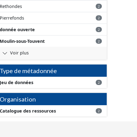
Rethondes
2
Pierrefonds
2
donnée ouverte
2
Moulin-sous-Touvent
2
Voir plus
Type de métadonnée
Jeu de données
2
Organisation
Catalogue des ressources
2