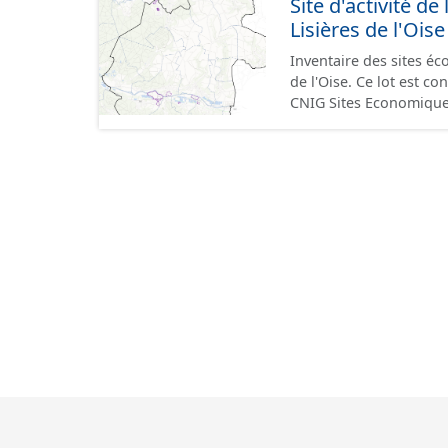
Site d'activité
terrains à vocation écon
Lisières de l'Oise
du CNIG se limitant aux
Inventaire des sites 
de l'Oise. Ce lot est 
CNIG Sites Economique