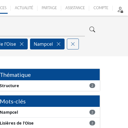
ICES
ACTUALITÉ
PARTAGE
ASSISTANCE
COMPTE
de l’Oise
Nampcel
Thématique
Structure
2
Mots-clés
Nampcel
2
Lisières de l’Oise
2