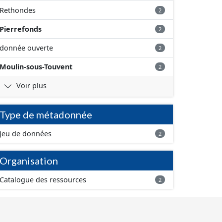
Rethondes
2
Pierrefonds
2
donnée ouverte
2
Moulin-sous-Touvent
2
Voir plus
Type de métadonnée
Jeu de données
2
Organisation
Catalogue des ressources
2