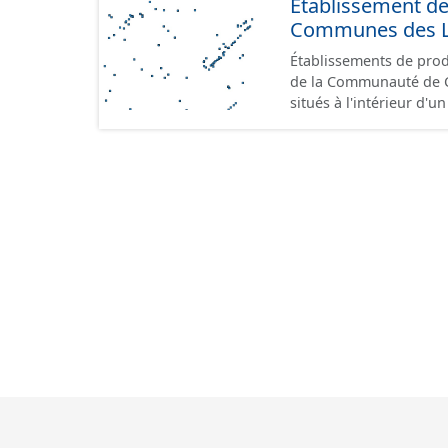
Etablissement d
Communes des Lis
Établissements de produ
de la Communauté de Communes de
situés à l'intérieur d'
GeoPackage et GeoJson
standard CNIG Sites Éc
terrains à vocation écon
du CNIG se limitant aux