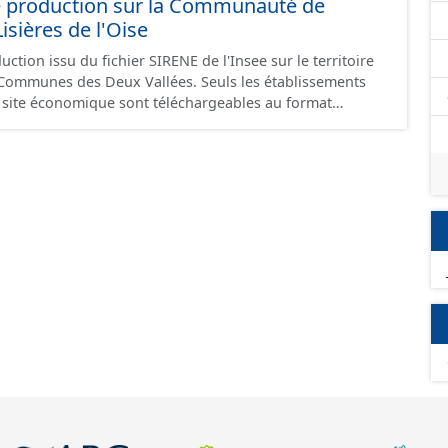
e production sur la Communauté de
ières de l'Oise
ction issu du fichier SIRENE de l'Insee sur le territoire
s Deux Vallées. Seuls les établissements
un site économique sont téléchargeables au format
 et structurés conformément aux prescriptions du
onomiques. Ce lot ne contient pas la référence aux
omique à ce jour. Il est filtré au-delà des prescriptions
 SCI.