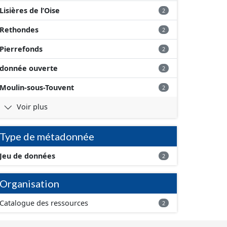
Lisières de l’Oise
2
Rethondes
2
Pierrefonds
2
donnée ouverte
2
Moulin-sous-Touvent
2
Voir plus
Type de métadonnée
Jeu de données
2
Organisation
Catalogue des ressources
2