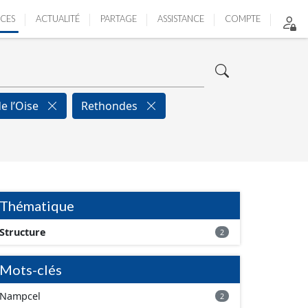
ICES
ACTUALITÉ
PARTAGE
ASSISTANCE
COMPTE
de l’Oise
Rethondes
Thématique
Structure
2
Mots-clés
Nampcel
2