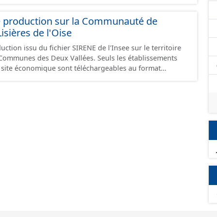
e production sur la Communauté de
ières de l'Oise
ction issu du fichier SIRENE de l'Insee sur le territoire
s Deux Vallées. Seuls les établissements
un site économique sont téléchargeables au format
 et structurés conformément aux prescriptions du
onomiques. Ce lot ne contient pas la référence aux
omique à ce jour. Il est filtré au-delà des prescriptions
 SCI.