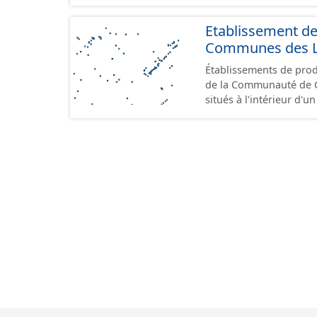
Etablissement d
Communes des Lis
Établissements de produ
de la Communauté de Communes de
situés à l'intérieur d'
GeoPackage et GeoJson
standard CNIG Sites Éc
terrains à vocation écon
du CNIG se limitant aux