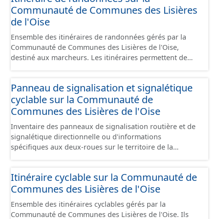
Communauté de Communes des Lisières
de l'Oise
Ensemble des itinéraires de randonnées gérés par la
Communauté de Communes des Lisières de l'Oise,
destiné aux marcheurs. Les itinéraires permettent de
desservir les lieux d'intérêts du territoire dans de
bonnes conditions de signalisation. Ils peuvent
Panneau de signalisation et signalétique
emprunter tout type de voies (sécurisées ou non) : voie
cyclable sur la Communauté de
verte, milieu urbain, chemin, .... Ce ne sont pas des
aménagements mais ils peuvent emprunter des
Communes des Lisières de l'Oise
aménagements existants de natures diverses. Ils
Inventaire des panneaux de signalisation routière et de
peuvent aussi parfois emprunter des tronçons de voies
signalétique directionnelle ou d'informations
non aménagés pour assurer une continuité. Ce jeu de
spécifiques aux deux-roues sur le territoire de la
données comprend uniquement les données avec un
Communauté de Communes des Lisières de l'Oise. Cette
statut "en service", "en travaux" ou "provisoire".
donnée s'appuie sur le référentiel de panneaux (PANO)
Itinéraire cyclable sur la Communauté de
en cours de réalisation. Cet inventaire est en cours, la
Communes des Lisières de l'Oise
donnée n'est donc pas exhaustive.
Ensemble des itinéraires cyclables gérés par la
Communauté de Communes des Lisières de l'Oise. Ils