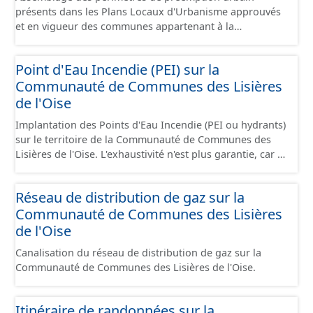
présents dans les Plans Locaux d'Urbanisme approuvés
et en vigueur des communes appartenant à la
Communauté de Communes de la Plaines d'Estrées.
Cette donnée a été numérisé conformément aux
Point d'Eau Incendie (PEI) sur la
prescriptions nationales du CNIG. Malgré l'attention
Communauté de Communes des Lisières
portée à la création de ces données, il est rappelé que
seuls les documents papiers font foi et sont opposables
de l'Oise
d'un point de vue juridique.
Implantation des Points d'Eau Incendie (PEI ou hydrants)
sur le territoire de la Communauté de Communes des
Lisières de l'Oise. L'exhaustivité n'est plus garantie, car il
s'agit d'informations gérées et détenues par le SDIS 60,
dont les données ne sont plus communiquées depuis
Réseau de distribution de gaz sur la
2020.
Communauté de Communes des Lisières
de l'Oise
Canalisation du réseau de distribution de gaz sur la
Communauté de Communes des Lisières de l'Oise.
Itinéraire de randonnées sur la