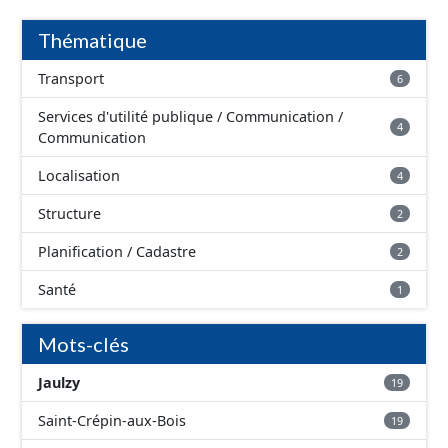
données avec un statut "en service", "en travaux" ou
"provisoire".
Thématique
Transport
6
Services d'utilité publique / Communication /
4
Communication
Localisation
4
Structure
2
Planification / Cadastre
2
Santé
1
Mots-clés
Jaulzy
19
Saint-Crépin-aux-Bois
19