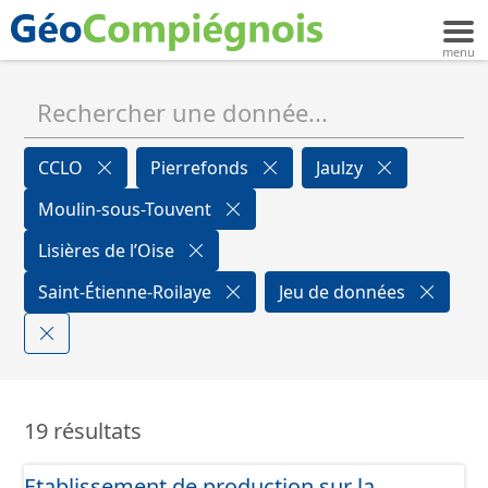
CCLO
Pierrefonds
Jaulzy
Moulin-sous-Touvent
Lisières de l’Oise
Saint-Étienne-Roilaye
Jeu de données
19 résultats
Etablissement de production sur la