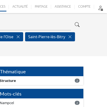
ICES
ACTUALITÉ
PARTAGE
ASSISTANCE
COMPTE
de l’Oise
Saint-Pierre-lès-Bitry
Thématique
Structure
2
Mots-clés
Nampcel
2