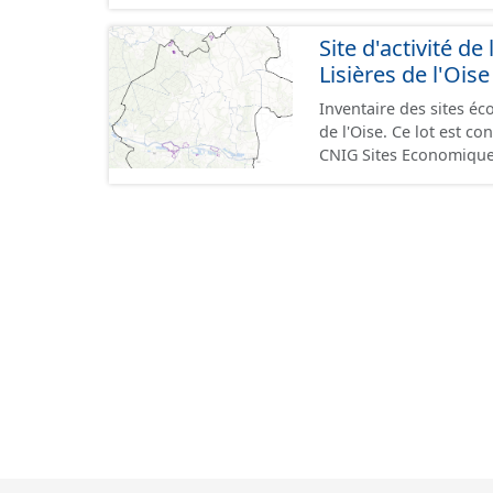
GeoPackage et GeoJson
standard CNIG Sites Éc
Site d'activité
terrains à vocation écon
Lisières de l'Oise
du CNIG se limitant aux
Inventaire des sites 
de l'Oise. Ce lot est 
CNIG Sites Economique