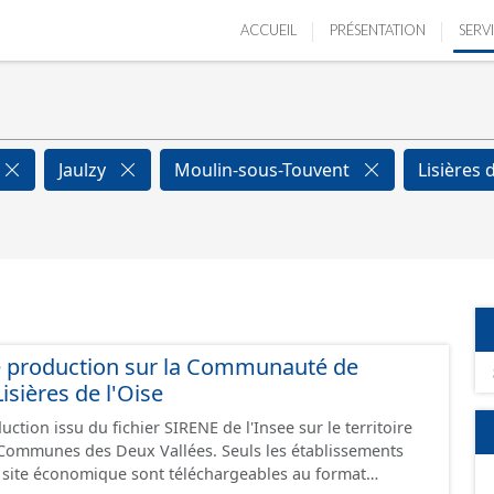
ACCUEIL
PRÉSENTATION
SERV
Jaulzy
Moulin-sous-Touvent
Lisières 
e production sur la Communauté de
ières de l'Oise
ction issu du fichier SIRENE de l'Insee sur le territoire
s Deux Vallées. Seuls les établissements
un site économique sont téléchargeables au format