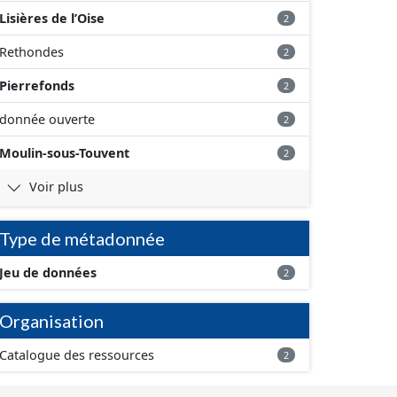
Lisières de l’Oise
2
Rethondes
2
Pierrefonds
2
donnée ouverte
2
Moulin-sous-Touvent
2
Voir plus
Type de métadonnée
Jeu de données
2
Organisation
Catalogue des ressources
2