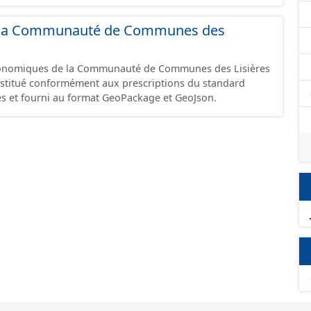
 et structurés conformément aux prescriptions du
onomiques. Ce lot ne contient pas la référence aux
 de la Communauté de Communes des
omique à ce jour. Il est filtré au-delà des prescriptions
 SCI.
économiques de la Communauté de Communes des Lisières
constitué conformément aux prescriptions du standard
s et fourni au format GeoPackage et GeoJson.