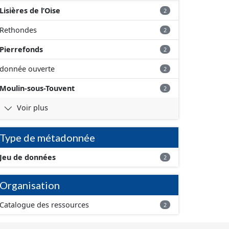
Lisières de l’Oise
2
Rethondes
2
Pierrefonds
2
donnée ouverte
2
Moulin-sous-Touvent
2
Voir plus
Type de métadonnée
Jeu de données
2
Organisation
Catalogue des ressources
2