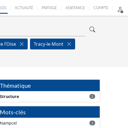
ICES
ACTUALITÉ
PARTAGE
ASSISTANCE
COMPTE
de l’Oise
Tracy-le-Mont
Thématique
Structure
2
Mots-clés
Nampcel
2