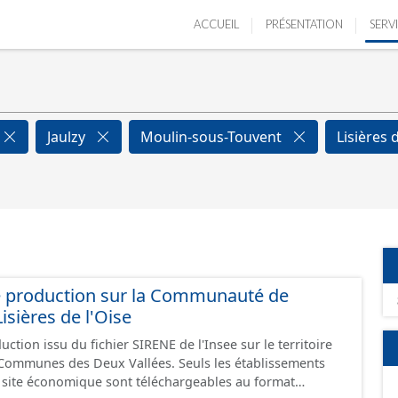
ACCUEIL
PRÉSENTATION
SERV
Jaulzy
Moulin-sous-Touvent
Lisières 
e production sur la Communauté de
ières de l'Oise
ction issu du fichier SIRENE de l'Insee sur le territoire
s Deux Vallées. Seuls les établissements
un site économique sont téléchargeables au format