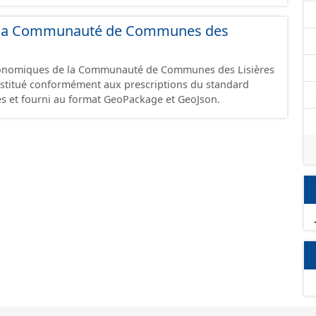
 et structurés conformément aux prescriptions du
onomiques. Ce lot ne contient pas la référence aux
 de la Communauté de Communes des
omique à ce jour. Il est filtré au-delà des prescriptions
 SCI.
économiques de la Communauté de Communes des Lisières
constitué conformément aux prescriptions du standard
s et fourni au format GeoPackage et GeoJson.