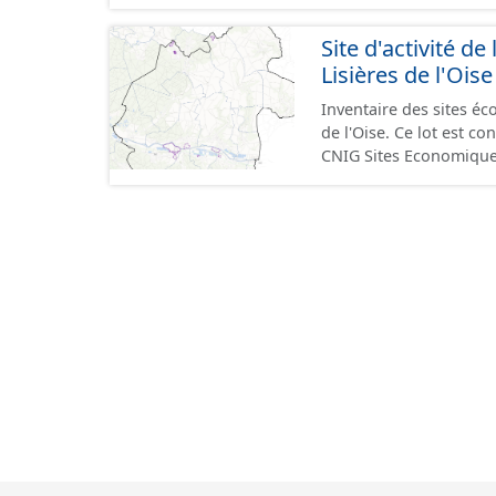
GeoPackage et GeoJson
standard CNIG Sites Éc
Site d'activité
terrains à vocation écon
Lisières de l'Oise
du CNIG se limitant aux
Inventaire des sites 
de l'Oise. Ce lot est 
CNIG Sites Economique