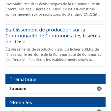
Inventaire des sites économiques de la Communauté de
Communes des Lisières de l'Oise. Ce lot est constitué
conformément aux prescriptions du standard CNIG Sites
Economiques et fourni au format GeoPackage et
GeoJson.
Etablissement de production sur la
Communauté de Communes des Lisières
de l'Oise
Établissements de production issu du fichier SIRENE de
l'Insee sur le territoire de la Communauté de Communes
des Deux Vallées. Seuls les établissements situés à
l'intérieur d'un site économique sont téléchargeables au
format GeoPackage et GeoJson et structurés
conformément aux prescriptions du standard CNIG Sites
Thématique
Économiques. Ce lot ne contient pas la référence aux
terrains à vocation économique à ce jour. Il est filtré au-
Structure
2
delà des prescriptions du CNIG se limitant aux SCI.
Mots-clés