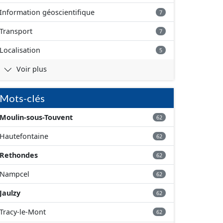
Information géoscientifique
7
Transport
7
Localisation
5
Voir plus
Mots-clés
Moulin-sous-Touvent
62
Hautefontaine
62
Rethondes
62
Nampcel
62
Jaulzy
62
Tracy-le-Mont
62