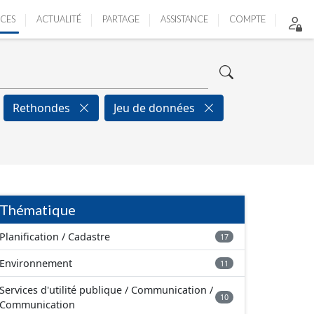
ICES
ACTUALITÉ
PARTAGE
ASSISTANCE
COMPTE
Rethondes
Jeu de données
Thématique
Planification / Cadastre
17
Environnement
11
Services d'utilité publique / Communication /
10
Communication