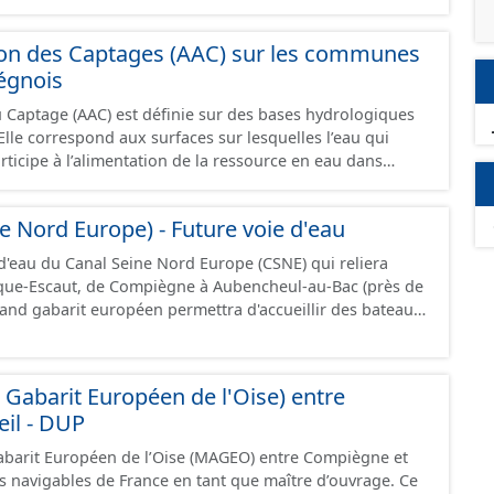
ines voies représentées sont désaffectées mais sont
présentes sur le terrain.
ion des Captages (AAC) sur les communes
égnois
u Captage (AAC) est définie sur des bases hydrologiques
lle correspond aux surfaces sur lesquelles l’eau qui
participe à l’alimentation de la ressource en eau dans
 - pour un ouvrage de
'eau potable en eau superficielle : au sous-bassin versant
e Nord Europe) - Future voie d'eau
u des prises d’eau éventuellement complété par la surface
d'eau souterraine externe à ce bassin versant (ex: nappe
 d'eau du Canal Seine Nord Europe (CSNE) qui reliera
ccompagnement des cours d'eau), - pour un ouvrage de
rque-Escaut, de Compiègne à Aubencheul-au-Bac (près de
'eau potable en eau souterraine : au bassin
rand gabarit européen permettra d'accueillir des bateaux
s points d'eau (lieu des points de la surface du sol qui
jusque 185 mètres et jusque 11,40 mètres de large,
ation du captage). Les notions d’« aire d’alimentation » et
 tonnes de marchandises, soit l'équivalent de 220
tion » de captages (AAC, BAC) sont ici considérées comme
ressource est disponible uniquement sur la partie du sud CSNE.
abarit Européen de l'Oise) entre
des sous-secteurs des aires de Baugy et des Hospices.
il - DUP
abarit Européen de l’Oise (MAGEO) entre Compiègne et
es navigables de France en tant que maître d’ouvrage. Ce