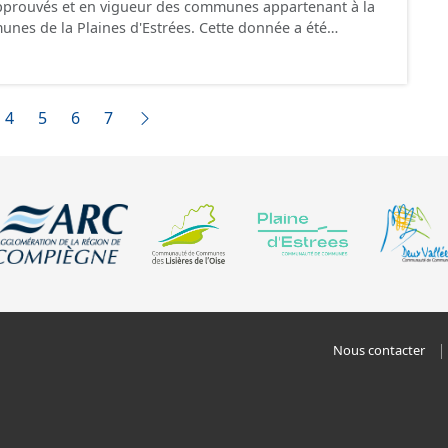
prouvés et en vigueur des communes appartenant à la
Plaines d'Estrées. Cette donnée a été
ux prescriptions nationales du CNIG. Malgré
création de ces données, il est rappelé que seuls les
 foi et sont opposables d'un point de vue juridique.
4
5
6
7
Nous contacter