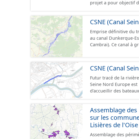
projet a pour objectif 
aujourd’hui) entre Comp
européen Vb transporta
CSNE (Canal Sein
situe au débouché sud 
fluviale Seine-Escaut. I
Emprise définitive du t
SNCF de Compiègne jusq
au canal Dunkerque-Es
département de l’Oise. Cette ressource contient le périmètre de la déclaration
Cambrai). Ce canal à grand gabarit européen permettra d'accueillir des bateaux
d'utilité publique (DUP)
d’une longueur allant 
pouvant contenir 4 400
camions. Cette 
CSNE (Canal Sein
Futur tracé de la rivière 
Seine Nord Europe est 
d'accueillir des bateau
mètres de large, pouva
l'équivalent de 220 cam
Assemblage des d
Compiègne à Aubencheu
sur les commun
Lisières de l'Oise
Assemblage des périmè