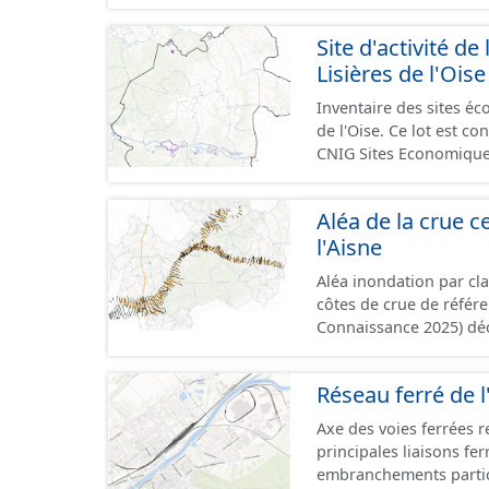
GeoPackage et GeoJson
standard CNIG Sites Éc
Site d'activité
terrains à vocation écon
Lisières de l'Oise
du CNIG se limitant aux
Inventaire des sites 
de l'Oise. Ce lot est 
CNIG Sites Economique
Aléa de la crue ce
l'Aisne
Aléa inondation par cl
côtes de crue de référ
Connaissance 2025) dé
Compiégnois.
Réseau ferré de l
Axe des voies ferrées r
principales liaisons fe
embranchements partic