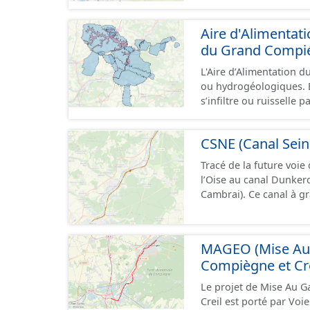
zones d'activité. Certa
toujours physiquement 
Aire d'Alimentat
du Grand Compi
L'Aire d’Alimentation d
ou hydrogéologiques. E
s’infiltre ou ruisselle 
laquelle se fait le prélèvement. Ainsi, l’AAC correspond :
prélèvement destiné à l
CSNE (Canal Sein
situé en amont de la o
concernée par l'apport 
Tracé de la future voie
de socle ou nappe d'a
l’Oise au canal Dunke
prélèvement destiné à l
Cambrai). Ce canal à g
d’alimentation du ou de
d’une longueur allant 
contribuent à l’aliment
pouvant contenir 4 400
de « bassin d’alimenta
camions. Cette 
MAGEO (Mise Au G
synonymes. Ce jeu de données correspond aux périmètres administratifs des
AAC et aux périmètres 
Compiègne et Cre
Le projet de Mise Au G
Creil est porté par Voi