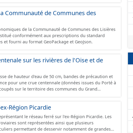
 et structurés conformément aux prescriptions du
onomiques. Ce lot ne contient pas la référence aux
 de la Communauté de Communes des
omique à ce jour. Il est filtré au-delà des prescriptions
 SCI.
économiques de la Communauté de Communes des Lisières
constitué conformément aux prescriptions du standard
s et fourni au format GeoPackage et GeoJson.
ntenale sur les rivières de l'Oise et de
asse de hauteur d'eau de 50 cm, bandes de précaution et
ence pour une crue centennale (données issues du Porté à
coupés sur le territoire des communes du Grand
'ex-Région Picardie
eprésentant le réseau ferré sur l'ex-Région Picardie. Les
rroviaires sont représentées ainsi que plusieurs
uliers permettant de desservir notamment de grandes