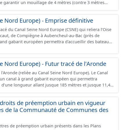
de garantir un mouillage de 4 mètres (contre 3 mètres
iègne et Creil, afin d’accueillir des convois gabarit
nt jusqu’à 4 400 tonnes de marchandises. Ce projet se
e Nord Europe) - Emprise définitive
du canal Seine-Nord Europe, maillon central de la liaison
l s’étend sur 42 kilomètres de linéaire, depuis le pont
racé du Canal Seine Nord Europe (CSNE) qui reliera l’Oise
u’à l’écluse de Creil, et traverse 22 communes dans le
caut, de Compiègne à Aubencheul-au-Bac (près de
.
jusque 185 mètres et jusque 11,40 mètres de large,
 tonnes de marchandises, soit l'équivalent de 220
ressource est disponible uniquement sur la partie du sud CSNE.
e Nord Europe) - Futur tracé de l'Aronde
l'Aronde (reliée au Canal Seine Nord Europe). Le Canal
un canal à grand gabarit européen qui permettra
x d’une longueur allant jusque 185 mètres et jusque 11,40
nt contenir 4 400 tonnes de marchandises, soit
ions. Il reliera l’Oise au canal Dunkerque-Escaut, de
roits de préemption urbain en vigueur
l-au-Bac (près de Cambrai).
es de la Communauté de Communes des
tres de préemption urbain présents dans les Plans