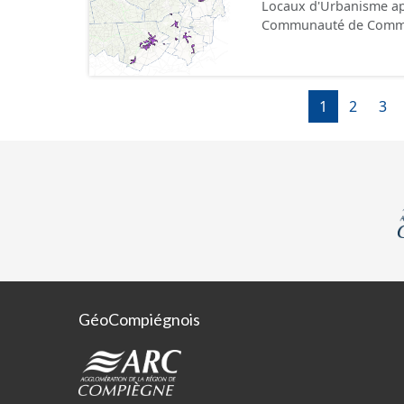
Locaux d'Urbanisme ap
Communauté de Communes de la 
numérisé conformément a
l'attention portée à la 
documents papiers font
1
2
3
GéoCompiégnois