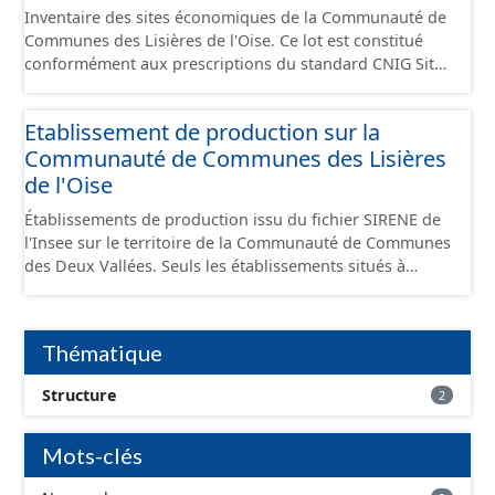
Inventaire des sites économiques de la Communauté de
Communes des Lisières de l'Oise. Ce lot est constitué
conformément aux prescriptions du standard CNIG Sites
Economiques et fourni au format GeoPackage et
GeoJson.
Etablissement de production sur la
Communauté de Communes des Lisières
de l'Oise
Établissements de production issu du fichier SIRENE de
l'Insee sur le territoire de la Communauté de Communes
des Deux Vallées. Seuls les établissements situés à
l'intérieur d'un site économique sont téléchargeables au
format GeoPackage et GeoJson et structurés
conformément aux prescriptions du standard CNIG Sites
Thématique
Économiques. Ce lot ne contient pas la référence aux
terrains à vocation économique à ce jour. Il est filtré au-
Structure
2
delà des prescriptions du CNIG se limitant aux SCI.
Mots-clés