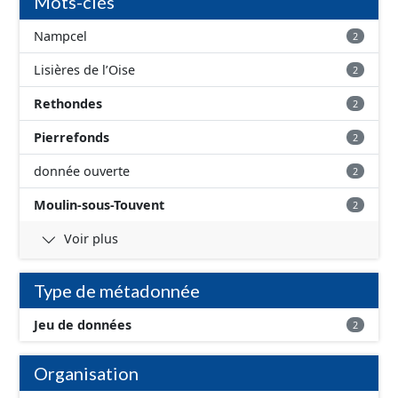
Mots-clés
Nampcel
2
Lisières de l’Oise
2
Rethondes
2
Pierrefonds
2
donnée ouverte
2
Moulin-sous-Touvent
2
Voir plus
Type de métadonnée
Jeu de données
2
Organisation