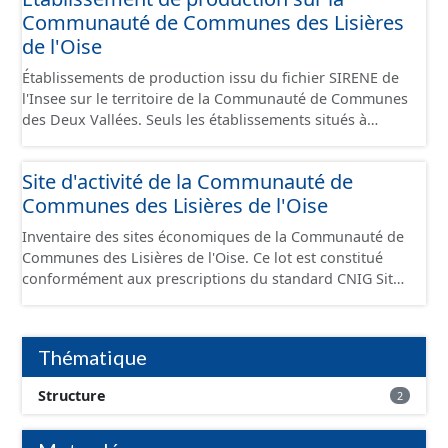
Communauté de Communes des Lisières
de l'Oise
Établissements de production issu du fichier SIRENE de
l'Insee sur le territoire de la Communauté de Communes
des Deux Vallées. Seuls les établissements situés à
l'intérieur d'un site économique sont téléchargeables au
format GeoPackage et GeoJson et structurés
Site d'activité de la Communauté de
conformément aux prescriptions du standard CNIG Sites
Communes des Lisières de l'Oise
Économiques. Ce lot ne contient pas la référence aux
terrains à vocation économique à ce jour. Il est filtré au-
Inventaire des sites économiques de la Communauté de
delà des prescriptions du CNIG se limitant aux SCI.
Communes des Lisières de l'Oise. Ce lot est constitué
conformément aux prescriptions du standard CNIG Sites
Economiques et fourni au format GeoPackage et
GeoJson.
Thématique
Structure
2