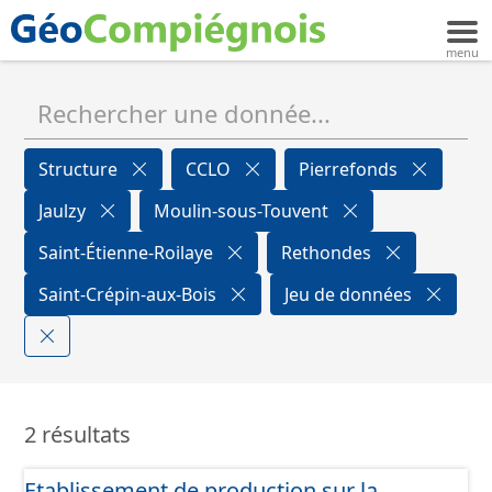
Structure
CCLO
Pierrefonds
Jaulzy
Moulin-sous-Touvent
Saint-Étienne-Roilaye
Rethondes
Saint-Crépin-aux-Bois
Jeu de données
2 résultats
Etablissement de production sur la