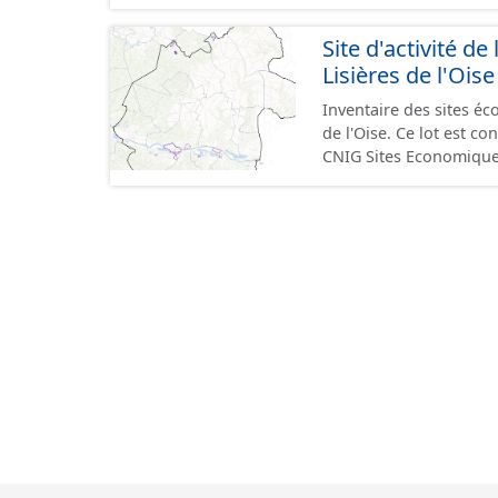
GeoPackage et GeoJson
standard CNIG Sites Éc
Site d'activité
terrains à vocation écon
Lisières de l'Oise
du CNIG se limitant aux
Inventaire des sites 
de l'Oise. Ce lot est 
CNIG Sites Economique