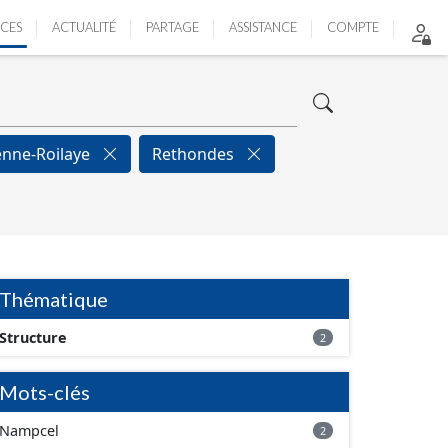
ICES
ACTUALITÉ
PARTAGE
ASSISTANCE
COMPTE
ienne-Roilaye
Rethondes
Thématique
Structure
2
Mots-clés
Nampcel
2