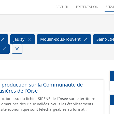
ACCUEIL
PRÉSENTATION
SERV
Jaulzy
Moulin-sous-Touvent
Saint-Ét
s
e production sur la Communauté de
ières de l'Oise
ction issu du fichier SIRENE de l'Insee sur le territoire
s Deux Vallées. Seuls les établissements
un site économique sont téléchargeables au format