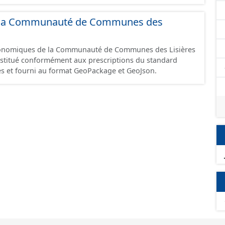
 et structurés conformément aux prescriptions du
onomiques. Ce lot ne contient pas la référence aux
 de la Communauté de Communes des
omique à ce jour. Il est filtré au-delà des prescriptions
 SCI.
économiques de la Communauté de Communes des Lisières
constitué conformément aux prescriptions du standard
s et fourni au format GeoPackage et GeoJson.