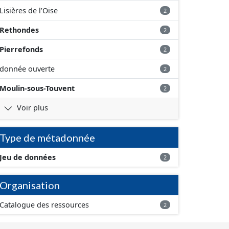
Lisières de l’Oise
2
Rethondes
2
Pierrefonds
2
donnée ouverte
2
Moulin-sous-Touvent
2
Voir plus
Type de métadonnée
Jeu de données
2
Organisation
Catalogue des ressources
2