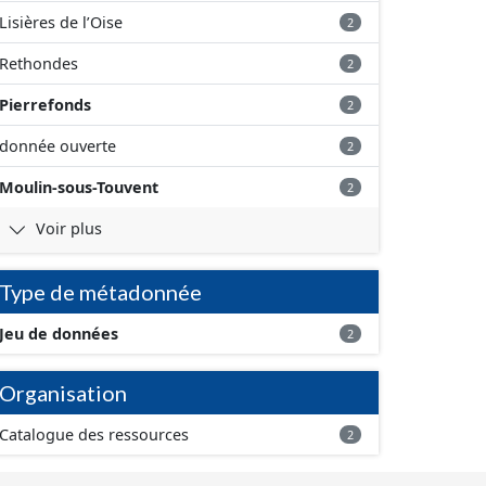
Lisières de l’Oise
2
Rethondes
2
Pierrefonds
2
donnée ouverte
2
Moulin-sous-Touvent
2
Voir plus
Type de métadonnée
Jeu de données
2
Organisation
Catalogue des ressources
2