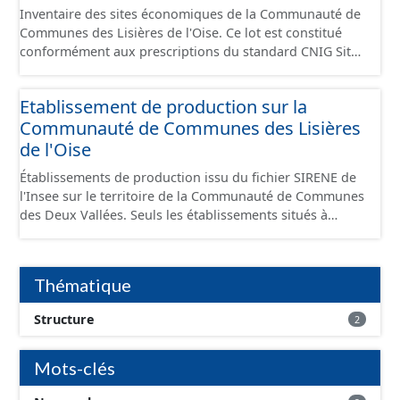
Inventaire des sites économiques de la Communauté de
Communes des Lisières de l'Oise. Ce lot est constitué
conformément aux prescriptions du standard CNIG Sites
Economiques et fourni au format GeoPackage et
GeoJson.
Etablissement de production sur la
Communauté de Communes des Lisières
de l'Oise
Établissements de production issu du fichier SIRENE de
l'Insee sur le territoire de la Communauté de Communes
des Deux Vallées. Seuls les établissements situés à
l'intérieur d'un site économique sont téléchargeables au
format GeoPackage et GeoJson et structurés
conformément aux prescriptions du standard CNIG Sites
Thématique
Économiques. Ce lot ne contient pas la référence aux
terrains à vocation économique à ce jour. Il est filtré au-
Structure
2
delà des prescriptions du CNIG se limitant aux SCI.
Mots-clés