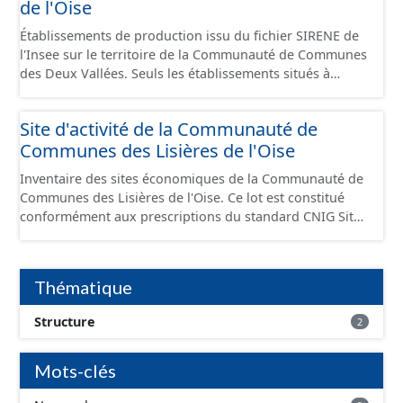
de l'Oise
Établissements de production issu du fichier SIRENE de
l'Insee sur le territoire de la Communauté de Communes
des Deux Vallées. Seuls les établissements situés à
l'intérieur d'un site économique sont téléchargeables au
format GeoPackage et GeoJson et structurés
Site d'activité de la Communauté de
conformément aux prescriptions du standard CNIG Sites
Communes des Lisières de l'Oise
Économiques. Ce lot ne contient pas la référence aux
terrains à vocation économique à ce jour. Il est filtré au-
Inventaire des sites économiques de la Communauté de
delà des prescriptions du CNIG se limitant aux SCI.
Communes des Lisières de l'Oise. Ce lot est constitué
conformément aux prescriptions du standard CNIG Sites
Economiques et fourni au format GeoPackage et
GeoJson.
Thématique
Structure
2
Mots-clés