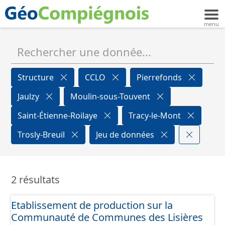
Structure
CCLO
Pierrefonds
Jaulzy
Moulin-sous-Touvent
Saint-Étienne-Roilaye
Tracy-le-Mont
Trosly-Breuil
Jeu de données
2 résultats
Etablissement de production sur la
Communauté de Communes des Lisières