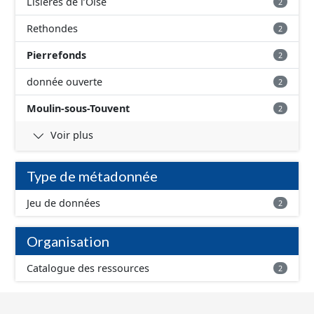
Lisières de l’Oise
2
Rethondes
2
Pierrefonds
2
donnée ouverte
2
Moulin-sous-Touvent
2
Voir plus
Type de métadonnée
Jeu de données
2
Organisation
Catalogue des ressources
2