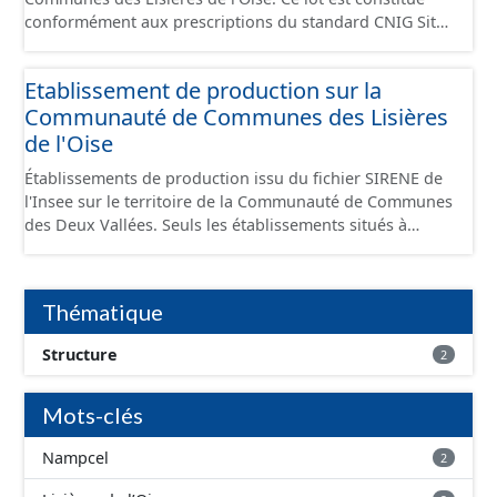
conformément aux prescriptions du standard CNIG Sites
Economiques et fourni au format GeoPackage et
GeoJson.
Etablissement de production sur la
Communauté de Communes des Lisières
de l'Oise
Établissements de production issu du fichier SIRENE de
l'Insee sur le territoire de la Communauté de Communes
des Deux Vallées. Seuls les établissements situés à
l'intérieur d'un site économique sont téléchargeables au
format GeoPackage et GeoJson et structurés
conformément aux prescriptions du standard CNIG Sites
Thématique
Économiques. Ce lot ne contient pas la référence aux
terrains à vocation économique à ce jour. Il est filtré au-
Structure
2
delà des prescriptions du CNIG se limitant aux SCI.
Mots-clés
Nampcel
2