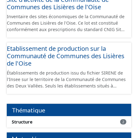
Communes des Lisières de l'Oise
Inventaire des sites économiques de la Communauté de
Communes des Lisières de l'Oise. Ce lot est constitué
conformément aux prescriptions du standard CNIG Sites
Economiques et fourni au format GeoPackage et
GeoJson.
Etablissement de production sur la
Communauté de Communes des Lisières
de l'Oise
Établissements de production issu du fichier SIRENE de
l'Insee sur le territoire de la Communauté de Communes
des Deux Vallées. Seuls les établissements situés à
l'intérieur d'un site économique sont téléchargeables au
format GeoPackage et GeoJson et structurés
conformément aux prescriptions du standard CNIG Sites
Thématique
Économiques. Ce lot ne contient pas la référence aux
terrains à vocation économique à ce jour. Il est filtré au-
Structure
2
delà des prescriptions du CNIG se limitant aux SCI.