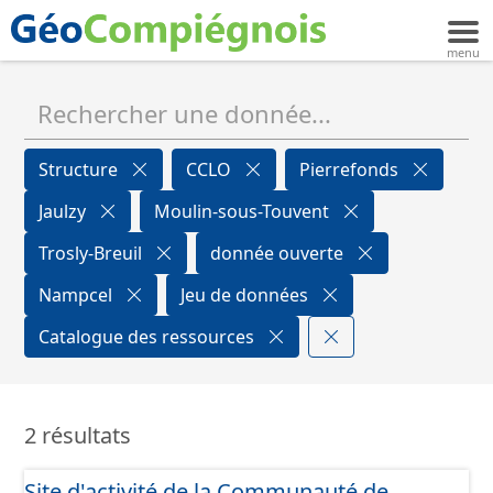
Structure
CCLO
Pierrefonds
Jaulzy
Moulin-sous-Touvent
Trosly-Breuil
donnée ouverte
Nampcel
Jeu de données
Catalogue des ressources
2 résultats
Site d'activité de la Communauté de