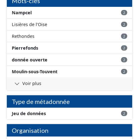
Mots-clés
Nampcel
2
Lisières de l’Oise
2
Rethondes
2
Pierrefonds
2
donnée ouverte
2
Moulin-sous-Touvent
2
Voir plus
Type de métadonnée
Jeu de données
2
Organisation