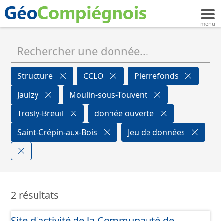
Structure
CCLO
Pierrefonds
Jaulzy
Moulin-sous-Touvent
Trosly-Breuil
donnée ouverte
Saint-Crépin-aux-Bois
Jeu de données
2 résultats
Site d'activité de la Communauté de