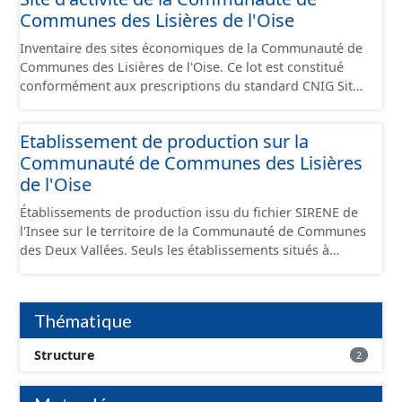
Communes des Lisières de l'Oise
Inventaire des sites économiques de la Communauté de
Communes des Lisières de l'Oise. Ce lot est constitué
conformément aux prescriptions du standard CNIG Sites
Economiques et fourni au format GeoPackage et
GeoJson.
Etablissement de production sur la
Communauté de Communes des Lisières
de l'Oise
Établissements de production issu du fichier SIRENE de
l'Insee sur le territoire de la Communauté de Communes
des Deux Vallées. Seuls les établissements situés à
l'intérieur d'un site économique sont téléchargeables au
format GeoPackage et GeoJson et structurés
conformément aux prescriptions du standard CNIG Sites
Thématique
Économiques. Ce lot ne contient pas la référence aux
terrains à vocation économique à ce jour. Il est filtré au-
Structure
2
delà des prescriptions du CNIG se limitant aux SCI.