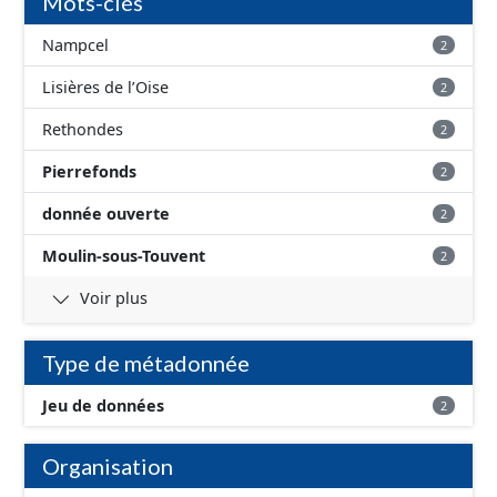
Mots-clés
Nampcel
2
Lisières de l’Oise
2
Rethondes
2
Pierrefonds
2
donnée ouverte
2
Moulin-sous-Touvent
2
Voir plus
Type de métadonnée
Jeu de données
2
Organisation