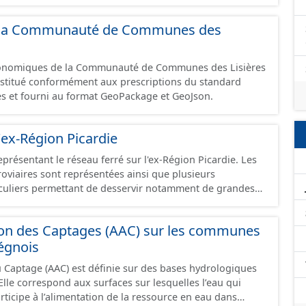
 et structurés conformément aux prescriptions du
onomiques. Ce lot ne contient pas la référence aux
 de la Communauté de Communes des
omique à ce jour. Il est filtré au-delà des prescriptions
 SCI.
économiques de la Communauté de Communes des Lisières
constitué conformément aux prescriptions du standard
s et fourni au format GeoPackage et GeoJson.
'ex-Région Picardie
eprésentant le réseau ferré sur l'ex-Région Picardie. Les
rroviaires sont représentées ainsi que plusieurs
uliers permettant de desservir notamment de grandes
ines voies représentées sont désaffectées mais sont
présentes sur le terrain.
ion des Captages (AAC) sur les communes
égnois
u Captage (AAC) est définie sur des bases hydrologiques
lle correspond aux surfaces sur lesquelles l’eau qui
participe à l’alimentation de la ressource en eau dans