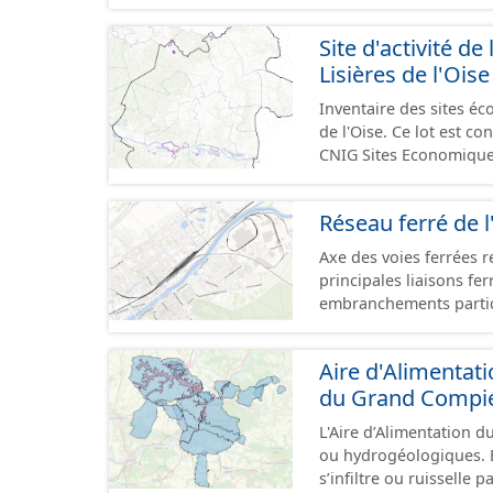
GeoPackage et GeoJson
standard CNIG Sites Éc
Site d'activité
terrains à vocation écon
Lisières de l'Oise
du CNIG se limitant aux
Inventaire des sites 
de l'Oise. Ce lot est 
CNIG Sites Economique
Réseau ferré de l
Axe des voies ferrées r
principales liaisons fe
embranchements partic
zones d'activité. Certa
toujours physiquement 
Aire d'Alimentat
du Grand Compi
L'Aire d’Alimentation d
ou hydrogéologiques. E
s’infiltre ou ruisselle 