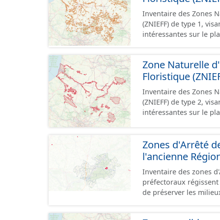
Inventaire des Zones Na
(ZNIEFF) de type 1, visa
intéressantes sur le pl
type 1 concernent des z
biologique ou écologiq
Zone Naturelle d'
patrimoniales clairemen
Floristique (ZNIE
Inventaire des Zones Na
(ZNIEFF) de type 2, visa
intéressantes sur le pl
type 2 concernent des
écologique est remarquable. Elles sont souvent de taille impo
Zones d'Arrêté d
intégrer 1 ou plusieurs
l'ancienne Région
Inventaire des zones d'
préfectoraux régissent 
de préserver les milieux
repos ou la survie d'es
articles L.411-1 et L.4