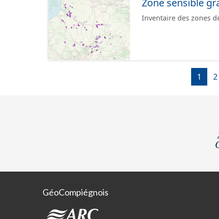
Zone sensible gr
Inventaire des zones d
1
2
GéoCompiégnois