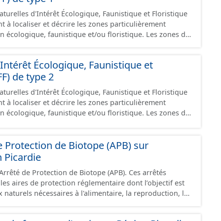
turelles d'Intérêt Écologique, Faunistique et Floristique
nt à localiser et décrire les zones particulièrement
an écologique, faunistique et/ou floristique. Les zones de
ones, souvent de petite taille, de grand intérêt
ue, abritant des espèces animales ou végétales
Intérêt Écologique, Faunistique et
t identifiées.
FF) de type 2
turelles d'Intérêt Écologique, Faunistique et Floristique
nt à localiser et décrire les zones particulièrement
an écologique, faunistique et/ou floristique. Les zones de
 ensembles naturels homogènes dont la richesse
rtante et peuvent
e Protection de Biotope (APB) sur
 zones ZNIEFF de type 1.
 Picardie
Arrêté de Protection de Biotope (APB). Ces arrêtés
les aires de protection réglementaire dont l’objectif est
 naturels nécessaires à l'alimentaire, la reproduction, le
pèces animales ou végétales protégées au titre des
11-2 du Code de l'Environnement.