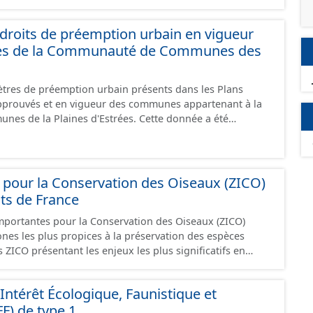
 - pour un ouvrage de
'eau potable en eau superficielle : au sous-bassin versant
roits de préemption urbain en vigueur
u des prises d’eau éventuellement complété par la surface
es de la Communauté de Communes des
d'eau souterraine externe à ce bassin versant (ex: nappe
ccompagnement des cours d'eau), - pour un ouvrage de
'eau potable en eau souterraine : au bassin
tres de préemption urbain présents dans les Plans
s points d'eau (lieu des points de la surface du sol qui
prouvés et en vigueur des communes appartenant à la
ation du captage). Les notions d’« aire d’alimentation » et
Plaines d'Estrées. Cette donnée a été
tion » de captages (AAC, BAC) sont ici considérées comme
ux prescriptions nationales du CNIG. Malgré
création de ces données, il est rappelé que seuls les
des sous-secteurs des aires de Baugy et des Hospices.
 foi et sont opposables d'un point de vue juridique.
pour la Conservation des Oiseaux (ZICO)
uts de France
mportantes pour la Conservation des Oiseaux (ZICO)
 zones les plus propices à la préservation des espèces
 ZICO présentant les enjeux les plus significatifs en
n des oiseaux ont généralement été classées, en tout ou
ura 2000 sous la forme de Zones de Protection Spéciales.
Intérêt Écologique, Faunistique et
FF) de type 1