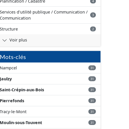
Planification / Cadastre
4
Services d'utilité publique / Communication /
3
Communication
Structure
2
Voir plus
Mots-clés
Nampcel
31
Jaulzy
31
Saint-Crépin-aux-Bois
31
Pierrefonds
31
Tracy-le-Mont
31
Moulin-sous-Touvent
31