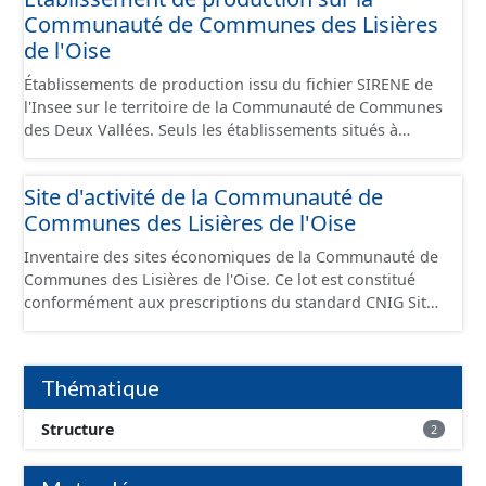
Communauté de Communes des Lisières
de l'Oise
Établissements de production issu du fichier SIRENE de
l'Insee sur le territoire de la Communauté de Communes
des Deux Vallées. Seuls les établissements situés à
l'intérieur d'un site économique sont téléchargeables au
format GeoPackage et GeoJson et structurés
Site d'activité de la Communauté de
conformément aux prescriptions du standard CNIG Sites
Communes des Lisières de l'Oise
Économiques. Ce lot ne contient pas la référence aux
terrains à vocation économique à ce jour. Il est filtré au-
Inventaire des sites économiques de la Communauté de
delà des prescriptions du CNIG se limitant aux SCI.
Communes des Lisières de l'Oise. Ce lot est constitué
conformément aux prescriptions du standard CNIG Sites
Economiques et fourni au format GeoPackage et
GeoJson.
Thématique
Structure
2