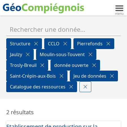
Structure
CCLO
Pierrefonds
Jaulzy
Moulin-sous-Touvent
Trosly-Breuil
donnée ouverte
Saint-Crépin-aux-Bois
Jeu de données
Catalogue des ressources
2 résultats
Etablissement de production sur la