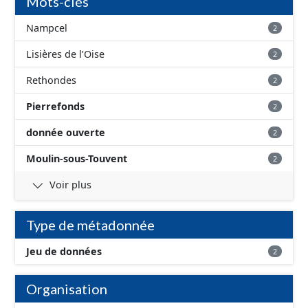
Mots-clés
Nampcel
2
Lisières de l’Oise
2
Rethondes
2
Pierrefonds
2
donnée ouverte
2
Moulin-sous-Touvent
2
Voir plus
Type de métadonnée
Jeu de données
2
Organisation