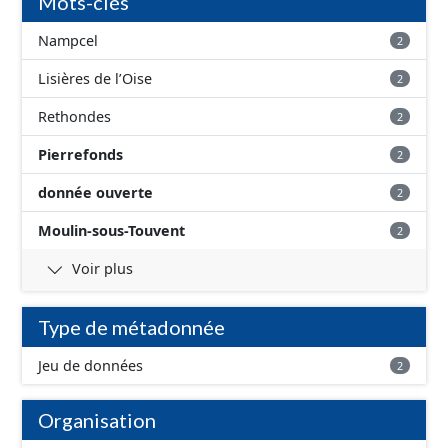
Mots-clés
Nampcel
2
Lisières de l’Oise
2
Rethondes
2
Pierrefonds
2
donnée ouverte
2
Moulin-sous-Touvent
2
Voir plus
Type de métadonnée
Jeu de données
2
Organisation