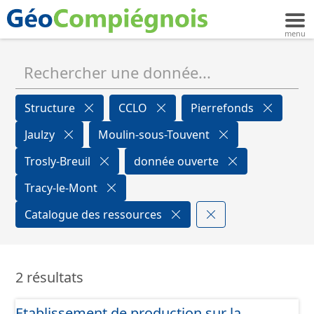
Structure
CCLO
Pierrefonds
Jaulzy
Moulin-sous-Touvent
Trosly-Breuil
donnée ouverte
Tracy-le-Mont
Catalogue des ressources
2 résultats
Etablissement de production sur la