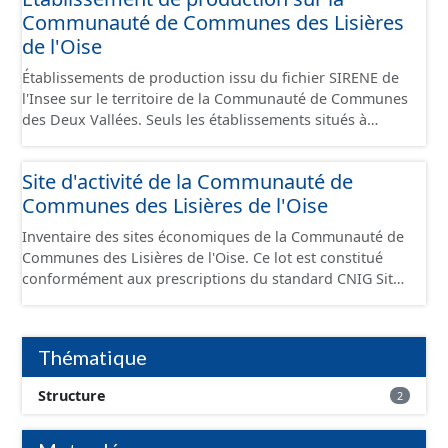
Communauté de Communes des Lisières
de l'Oise
Établissements de production issu du fichier SIRENE de
l'Insee sur le territoire de la Communauté de Communes
des Deux Vallées. Seuls les établissements situés à
l'intérieur d'un site économique sont téléchargeables au
format GeoPackage et GeoJson et structurés
Site d'activité de la Communauté de
conformément aux prescriptions du standard CNIG Sites
Communes des Lisières de l'Oise
Économiques. Ce lot ne contient pas la référence aux
terrains à vocation économique à ce jour. Il est filtré au-
Inventaire des sites économiques de la Communauté de
delà des prescriptions du CNIG se limitant aux SCI.
Communes des Lisières de l'Oise. Ce lot est constitué
conformément aux prescriptions du standard CNIG Sites
Economiques et fourni au format GeoPackage et
GeoJson.
Thématique
Structure
2