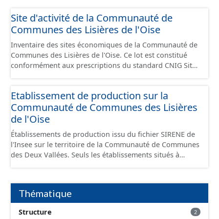
Site d'activité de la Communauté de
Communes des Lisières de l'Oise
Inventaire des sites économiques de la Communauté de
Communes des Lisières de l'Oise. Ce lot est constitué
conformément aux prescriptions du standard CNIG Sites
Economiques et fourni au format GeoPackage et
GeoJson.
Etablissement de production sur la
Communauté de Communes des Lisières
de l'Oise
Établissements de production issu du fichier SIRENE de
l'Insee sur le territoire de la Communauté de Communes
des Deux Vallées. Seuls les établissements situés à
l'intérieur d'un site économique sont téléchargeables au
format GeoPackage et GeoJson et structurés
conformément aux prescriptions du standard CNIG Sites
Thématique
Économiques. Ce lot ne contient pas la référence aux
terrains à vocation économique à ce jour. Il est filtré au-
Structure
2
delà des prescriptions du CNIG se limitant aux SCI.