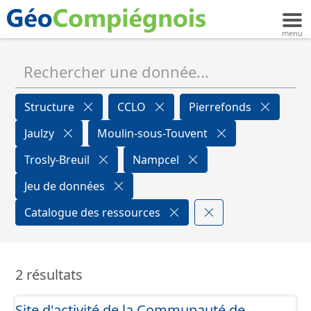
Structure
CCLO
Pierrefonds
Jaulzy
Moulin-sous-Touvent
Trosly-Breuil
Nampcel
Jeu de données
Catalogue des ressources
2 résultats
Site d'activité de la Communauté de