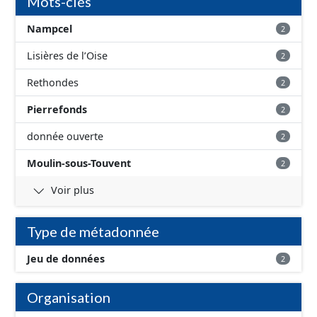
Mots-clés
Nampcel
2
Lisières de l’Oise
2
Rethondes
2
Pierrefonds
2
donnée ouverte
2
Moulin-sous-Touvent
2
Voir plus
Type de métadonnée
Jeu de données
2
Organisation