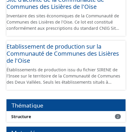
Communes des Lisières de l'Oise
Inventaire des sites économiques de la Communauté de
Communes des Lisières de l'Oise. Ce lot est constitué
conformément aux prescriptions du standard CNIG Sites
Economiques et fourni au format GeoPackage et
GeoJson.
Etablissement de production sur la
Communauté de Communes des Lisières
de l'Oise
Établissements de production issu du fichier SIRENE de
l'Insee sur le territoire de la Communauté de Communes
des Deux Vallées. Seuls les établissements situés à
l'intérieur d'un site économique sont téléchargeables au
format GeoPackage et GeoJson et structurés
conformément aux prescriptions du standard CNIG Sites
Thématique
Économiques. Ce lot ne contient pas la référence aux
terrains à vocation économique à ce jour. Il est filtré au-
Structure
2
delà des prescriptions du CNIG se limitant aux SCI.