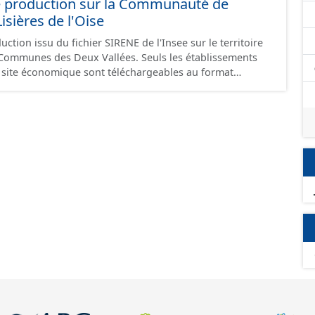
e production sur la Communauté de
ières de l'Oise
ction issu du fichier SIRENE de l'Insee sur le territoire
s Deux Vallées. Seuls les établissements
un site économique sont téléchargeables au format
 et structurés conformément aux prescriptions du
onomiques. Ce lot ne contient pas la référence aux
omique à ce jour. Il est filtré au-delà des prescriptions
 SCI.