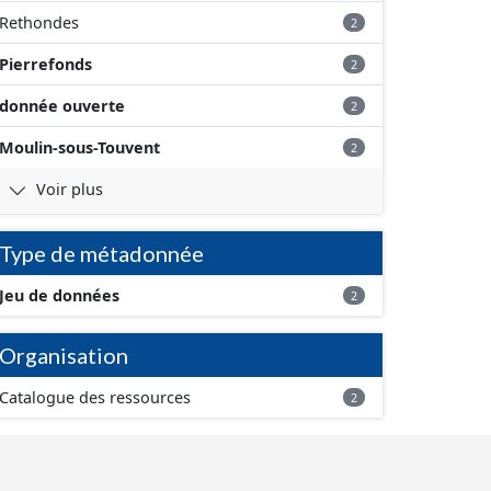
Rethondes
2
Pierrefonds
2
donnée ouverte
2
Moulin-sous-Touvent
2
Voir plus
Type de métadonnée
Jeu de données
2
Organisation
Catalogue des ressources
2