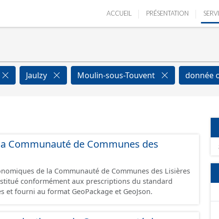
ACCUEIL
PRÉSENTATION
SERV
Jaulzy
Moulin-sous-Touvent
donnée 
 de la Communauté de Communes des
économiques de la Communauté de Communes des Lisières
constitué conformément aux prescriptions du standard
s et fourni au format GeoPackage et GeoJson.