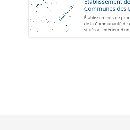
Etablissement d
Communes des Lis
Établissements de produ
de la Communauté de Communes de
situés à l'intérieur d'
GeoPackage et GeoJson
standard CNIG Sites Éc
terrains à vocation écon
du CNIG se limitant aux