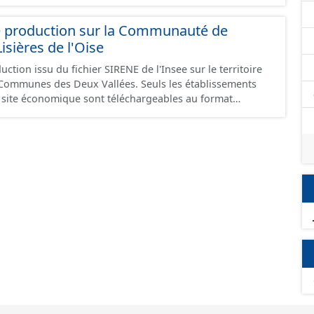
e production sur la Communauté de
ières de l'Oise
ction issu du fichier SIRENE de l'Insee sur le territoire
s Deux Vallées. Seuls les établissements
un site économique sont téléchargeables au format
 et structurés conformément aux prescriptions du
onomiques. Ce lot ne contient pas la référence aux
omique à ce jour. Il est filtré au-delà des prescriptions
 SCI.