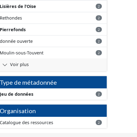
Lisières de l’Oise
2
Rethondes
2
Pierrefonds
2
donnée ouverte
2
Moulin-sous-Touvent
2
Voir plus
Type de métadonnée
Jeu de données
2
Organisation
Catalogue des ressources
2