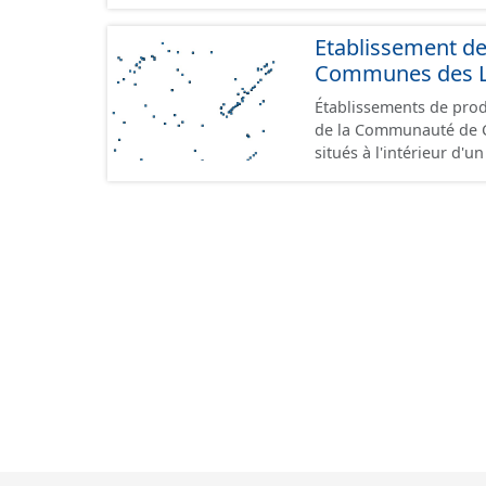
Etablissement d
Communes des Lis
Établissements de produ
de la Communauté de Communes de
situés à l'intérieur d'
GeoPackage et GeoJson
standard CNIG Sites Éc
terrains à vocation écon
du CNIG se limitant aux