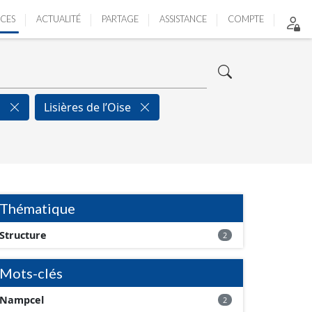
ICES
ACTUALITÉ
PARTAGE
ASSISTANCE
COMPTE
l
Lisières de l’Oise
Thématique
Structure
2
Mots-clés
Nampcel
2