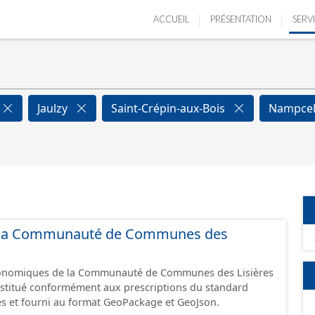
ACCUEIL
PRÉSENTATION
SERV
Jaulzy
Saint-Crépin-aux-Bois
Nampce
 de la Communauté de Communes des
économiques de la Communauté de Communes des Lisières
constitué conformément aux prescriptions du standard
s et fourni au format GeoPackage et GeoJson.