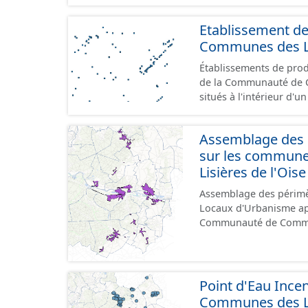
Etablissement d
Communes des Lis
Établissements de produ
de la Communauté de Communes de
situés à l'intérieur d'
GeoPackage et GeoJson
standard CNIG Sites Éc
Assemblage des d
terrains à vocation écon
sur les commun
du CNIG se limitant aux
Lisières de l'Oise
Assemblage des périmè
Locaux d'Urbanisme ap
Communauté de Communes de la 
numérisé conformément a
l'attention portée à la 
documents papiers font
Point d'Eau Ince
Communes des Lis