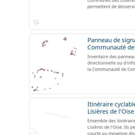
Communes des Lisières 
permettent de desservir
conditions de signalisation. Ils peuvent emprunter tout type de vo
ou non) : voie verte, mi
aménagements mais ils
natures diverses. Ils 
aménagés pour assurer une continuité.
Panneau de signal
uniquement les données
Communauté de C
"provisoire".
Inventaire des panneaux
directionnelle ou d'inf
la Communauté de Communes des Li
le référentiel de panne
cours, la donnée n'est
Itinéraire cycl
Lisières de l'Oise
Ensemble des itinérai
Lisières de l'Oise. Ils 
courte ou moyenne dist