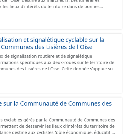
de l'Oise, destiné aux marcheurs. Les itinéraires
 les lieux d'intérêts du territoire dans de bonnes
ies (sécurisées
lieu urbain, chemin, .... Ce ne sont pas des
 peuvent emprunter des aménagements existants de
peuvent aussi parfois emprunter des tronçons de voies non
 Ce jeu de données comprend
isation et signalétique cyclable sur la
 avec un statut "en service", "en travaux" ou
ommunes des Lisières de l'Oise
 de signalisation routière et de signalétique
ormations spécifiques aux deux-roues sur le territoire de
sières de l'Oise. Cette donnée s'appuie sur
aux (PANO) en cours de réalisation. Cet inventaire est en
 donc pas exhaustive.
able sur la Communauté de Communes des
res cyclables gérés par la Communauté de Communes des
permettent de desservir les lieux d'intérêts du territoire de
ance destiné aux cyclistes (pôle économique, éducatif,