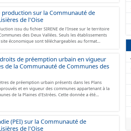
e production sur la Communauté de
ières de l'Oise
ction issu du fichier SIRENE de l'Insee sur le territoire
s Deux Vallées. Seuls les établissements
un site économique sont téléchargeables au format
 et structurés conformément aux prescriptions du
onomiques. Ce lot ne contient pas la référence aux
roits de préemption urbain en vigueur
omique à ce jour. Il est filtré au-delà des prescriptions
es de la Communauté de Communes des
 SCI.
tres de préemption urbain présents dans les Plans
prouvés et en vigueur des communes appartenant à la
Plaines d'Estrées. Cette donnée a été
ux prescriptions nationales du CNIG. Malgré
création de ces données, il est rappelé que seuls les
 foi et sont opposables d'un point de vue juridique.
ndie (PEI) sur la Communauté de
ières de l'Oise