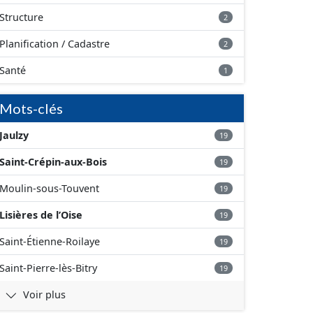
Structure
2
Planification / Cadastre
2
Santé
1
Mots-clés
Jaulzy
19
Saint-Crépin-aux-Bois
19
Moulin-sous-Touvent
19
Lisières de l’Oise
19
Saint-Étienne-Roilaye
19
Saint-Pierre-lès-Bitry
19
Voir plus