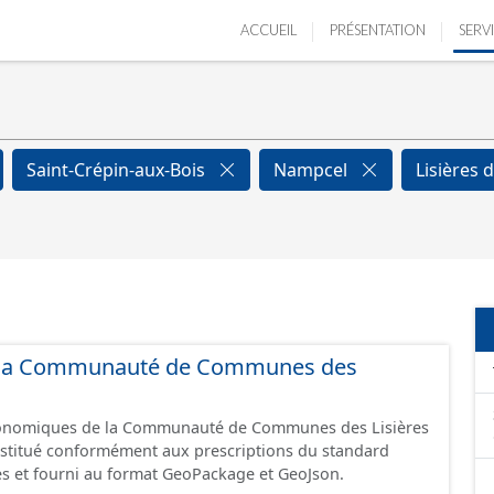
ACCUEIL
PRÉSENTATION
SERV
Saint-Crépin-aux-Bois
Nampcel
Lisières 
 de la Communauté de Communes des
économiques de la Communauté de Communes des Lisières
constitué conformément aux prescriptions du standard
s et fourni au format GeoPackage et GeoJson.