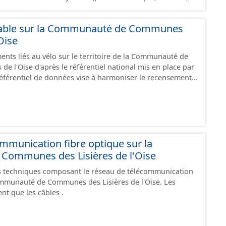
.) dans de bonnes conditions. Ils peuvent emprunter tout
 : voie verte, piste cyclable, voie à faible trafic motorisé,
lable sur la Communauté de Communes
one 30, couloir partagé avec les bus, aire piétonne,
Oise
haussée. Les itinéraires ne sont pas des
 succession d’aménagements de natures diverses et
ents liés au vélo sur le territoire de la Communauté de
mprunter des tronçons de voies non aménagés pour
e l'Oise d'après le référentiel national mis en place par
es
 référentiel de données vise à harmoniser le recensement
ce", "en travaux" ou "provisoire".
s infrastructures. Il comprend également la localisation
epos (autre fiche de métadonnée). Cette information est
u stationnement cyclable. Pour une meilleure
mations, les données visibles pour les utilisateurs de "Ma
e visualisation) est uniquement celles des équipements
revanche, le fichier à télécharger depuis cette fiche
mmunication fibre optique sur la
ipements, y compris les stationnements pour répondre
ommunes des Lisières de l'Oise
 techniques composant le réseau de télécommunication
 travaux" ou "provisoire".
ommunauté de Communes des Lisières de l'Oise. Les
t que les câbles .