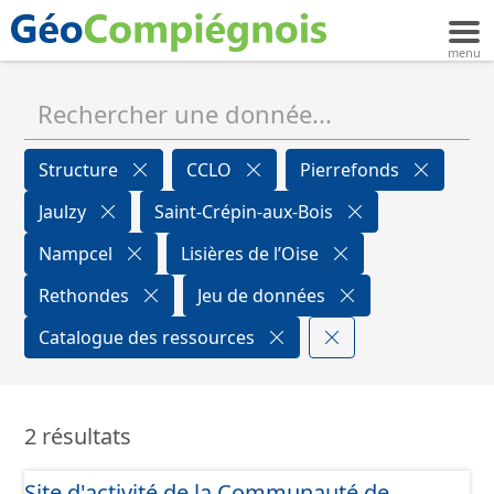
Structure
CCLO
Pierrefonds
Jaulzy
Saint-Crépin-aux-Bois
Nampcel
Lisières de l’Oise
Rethondes
Jeu de données
Catalogue des ressources
2 résultats
Site d'activité de la Communauté de