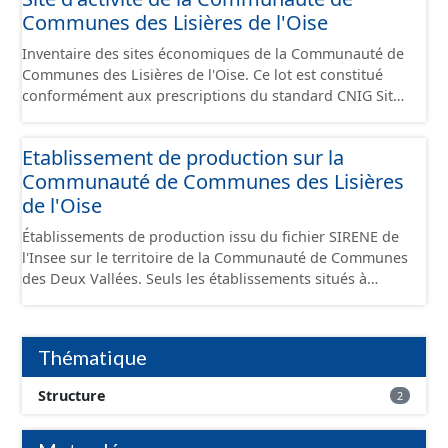
Communes des Lisières de l'Oise
Inventaire des sites économiques de la Communauté de
Communes des Lisières de l'Oise. Ce lot est constitué
conformément aux prescriptions du standard CNIG Sites
Economiques et fourni au format GeoPackage et
GeoJson.
Etablissement de production sur la
Communauté de Communes des Lisières
de l'Oise
Établissements de production issu du fichier SIRENE de
l'Insee sur le territoire de la Communauté de Communes
des Deux Vallées. Seuls les établissements situés à
l'intérieur d'un site économique sont téléchargeables au
format GeoPackage et GeoJson et structurés
conformément aux prescriptions du standard CNIG Sites
Thématique
Économiques. Ce lot ne contient pas la référence aux
terrains à vocation économique à ce jour. Il est filtré au-
Structure
2
delà des prescriptions du CNIG se limitant aux SCI.