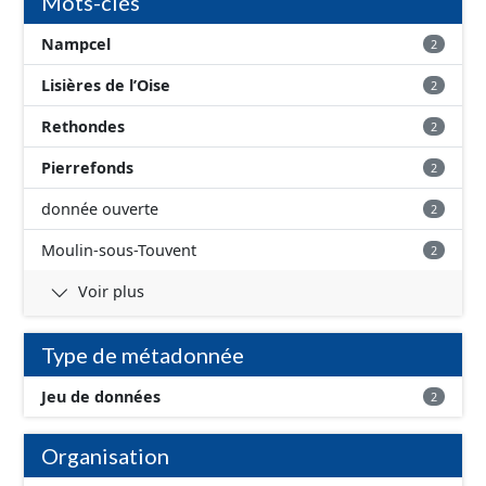
Mots-clés
Nampcel
2
Lisières de l’Oise
2
Rethondes
2
Pierrefonds
2
donnée ouverte
2
Moulin-sous-Touvent
2
Voir plus
Type de métadonnée
Jeu de données
2
Organisation