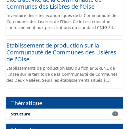
Communes des Lisières de l'Oise
Inventaire des sites économiques de la Communauté de
Communes des Lisières de l'Oise. Ce lot est constitué
conformément aux prescriptions du standard CNIG Sites
Economiques et fourni au format GeoPackage et
GeoJson.
Etablissement de production sur la
Communauté de Communes des Lisières
de l'Oise
Établissements de production issu du fichier SIRENE de
l'Insee sur le territoire de la Communauté de Communes
des Deux Vallées. Seuls les établissements situés à
l'intérieur d'un site économique sont téléchargeables au
format GeoPackage et GeoJson et structurés
conformément aux prescriptions du standard CNIG Sites
Thématique
Économiques. Ce lot ne contient pas la référence aux
terrains à vocation économique à ce jour. Il est filtré au-
Structure
2
delà des prescriptions du CNIG se limitant aux SCI.