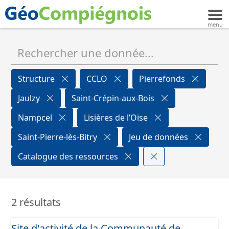
Structure
CCLO
Pierrefonds
Jaulzy
Saint-Crépin-aux-Bois
Nampcel
Lisières de l’Oise
Saint-Pierre-lès-Bitry
Jeu de données
Catalogue des ressources
2 résultats
Site d'activité de la Communauté de