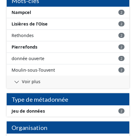
Mots-clés
Nampcel
2
Lisières de l’Oise
2
Rethondes
2
Pierrefonds
2
donnée ouverte
2
Moulin-sous-Touvent
2
Voir plus
Type de métadonnée
Jeu de données
2
Organisation