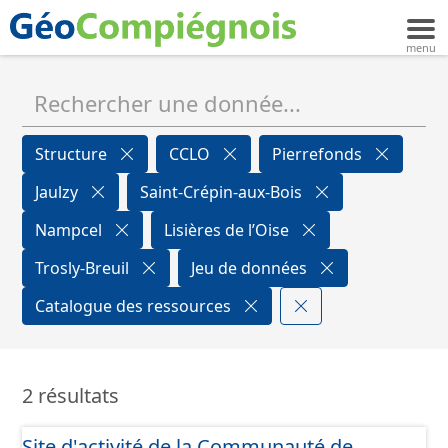
Structure
CCLO
Pierrefonds
Jaulzy
Saint-Crépin-aux-Bois
Nampcel
Lisières de l’Oise
Trosly-Breuil
Jeu de données
Catalogue des ressources
2 résultats
Site d'activité de la Communauté de