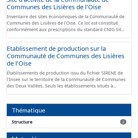
Communes des Lisières de l'Oise
Inventaire des sites économiques de la Communauté de
Communes des Lisières de l'Oise. Ce lot est constitué
conformément aux prescriptions du standard CNIG Sites
Economiques et fourni au format GeoPackage et
GeoJson.
Etablissement de production sur la
Communauté de Communes des Lisières
de l'Oise
Établissements de production issu du fichier SIRENE de
l'Insee sur le territoire de la Communauté de Communes
des Deux Vallées. Seuls les établissements situés à
l'intérieur d'un site économique sont téléchargeables au
format GeoPackage et GeoJson et structurés
conformément aux prescriptions du standard CNIG Sites
Thématique
Économiques. Ce lot ne contient pas la référence aux
terrains à vocation économique à ce jour. Il est filtré au-
Structure
2
delà des prescriptions du CNIG se limitant aux SCI.