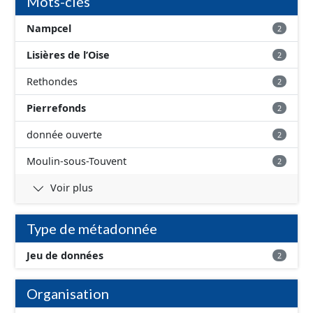
Mots-clés
Nampcel
2
Lisières de l’Oise
2
Rethondes
2
Pierrefonds
2
donnée ouverte
2
Moulin-sous-Touvent
2
Voir plus
Type de métadonnée
Jeu de données
2
Organisation