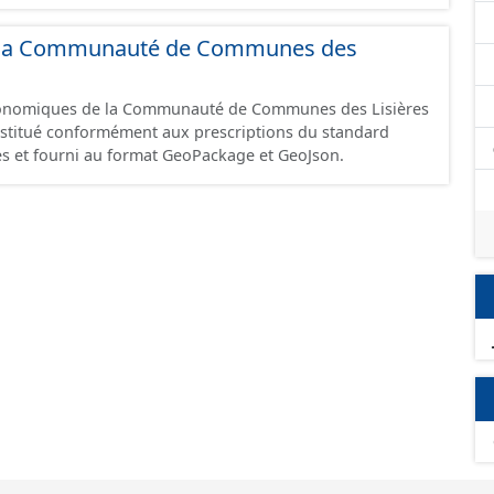
 et structurés conformément aux prescriptions du
onomiques. Ce lot ne contient pas la référence aux
 de la Communauté de Communes des
omique à ce jour. Il est filtré au-delà des prescriptions
 SCI.
économiques de la Communauté de Communes des Lisières
constitué conformément aux prescriptions du standard
s et fourni au format GeoPackage et GeoJson.