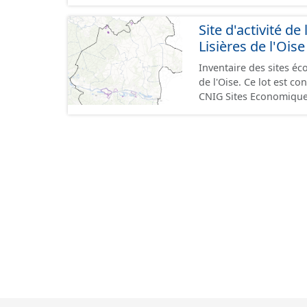
GeoPackage et GeoJson
standard CNIG Sites Éc
Site d'activité
terrains à vocation écon
Lisières de l'Oise
du CNIG se limitant aux
Inventaire des sites 
de l'Oise. Ce lot est 
CNIG Sites Economique