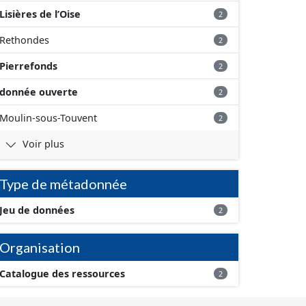
Lisières de l’Oise
2
Rethondes
2
Pierrefonds
2
donnée ouverte
2
Moulin-sous-Touvent
2
Voir plus
Type de métadonnée
Jeu de données
2
Organisation
Catalogue des ressources
2