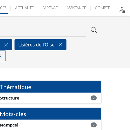
ICES
ACTUALITÉ
PARTAGE
ASSISTANCE
COMPTE
l
Lisières de l’Oise
Thématique
Structure
2
Mots-clés
Nampcel
2