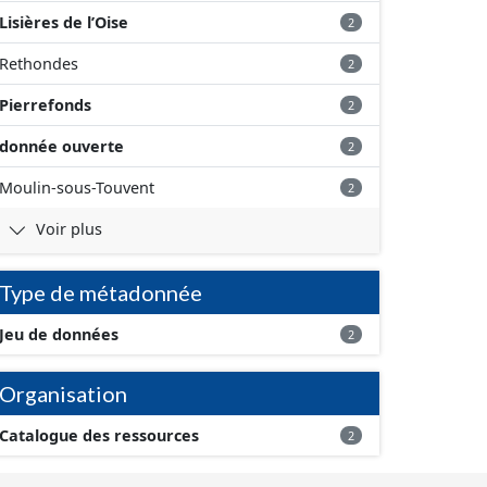
Lisières de l’Oise
2
Rethondes
2
Pierrefonds
2
donnée ouverte
2
Moulin-sous-Touvent
2
Voir plus
Type de métadonnée
Jeu de données
2
Organisation
Catalogue des ressources
2