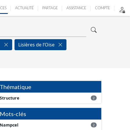
ICES
ACTUALITÉ
PARTAGE
ASSISTANCE
COMPTE
l
Lisières de l’Oise
Thématique
Structure
2
Mots-clés
Nampcel
2