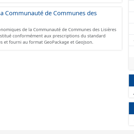
 et structurés conformément aux prescriptions du
onomiques. Ce lot ne contient pas la référence aux
 de la Communauté de Communes des
omique à ce jour. Il est filtré au-delà des prescriptions
 SCI.
économiques de la Communauté de Communes des Lisières
constitué conformément aux prescriptions du standard
s et fourni au format GeoPackage et GeoJson.