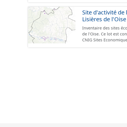
GeoPackage et GeoJson
standard CNIG Sites Éc
Site d'activité
terrains à vocation écon
Lisières de l'Oise
du CNIG se limitant aux
Inventaire des sites 
de l'Oise. Ce lot est 
CNIG Sites Economique