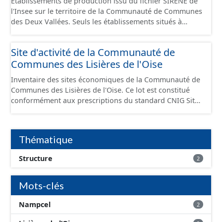
Établissements de production issu du fichier SIRENE de
l'Insee sur le territoire de la Communauté de Communes
des Deux Vallées. Seuls les établissements situés à
l'intérieur d'un site économique sont téléchargeables au
format GeoPackage et GeoJson et structurés
Site d'activité de la Communauté de
conformément aux prescriptions du standard CNIG Sites
Communes des Lisières de l'Oise
Économiques. Ce lot ne contient pas la référence aux
terrains à vocation économique à ce jour. Il est filtré au-
Inventaire des sites économiques de la Communauté de
delà des prescriptions du CNIG se limitant aux SCI.
Communes des Lisières de l'Oise. Ce lot est constitué
conformément aux prescriptions du standard CNIG Sites
Economiques et fourni au format GeoPackage et
GeoJson.
Thématique
Structure
2
Mots-clés
Nampcel
2