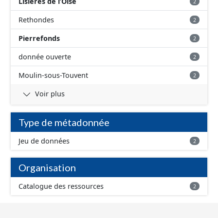
Lisières de l’Oise
2
Rethondes
2
Pierrefonds
2
donnée ouverte
2
Moulin-sous-Touvent
2
Voir plus
Type de métadonnée
Jeu de données
2
Organisation
Catalogue des ressources
2